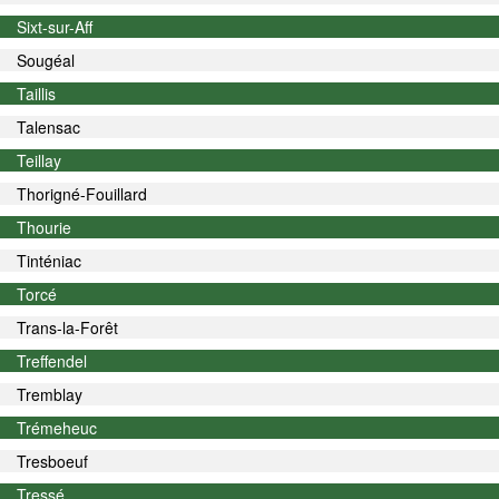
Sixt-sur-Aff
Sougéal
Taillis
Talensac
Teillay
Thorigné-Fouillard
Thourie
Tinténiac
Torcé
Trans-la-Forêt
Treffendel
Tremblay
Trémeheuc
Tresboeuf
Tressé