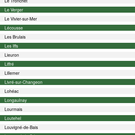
Le Tronchet
Le Verger
Le Vivier-sur-Mer
Lécousse
Les Brulais
Les Iffs
Lieuron
Liffré
Lillemer
Livré-sur-Changeon
Lohéac
Longaulnay
Lourmais
Loutehel
Louvigné-de-Bais