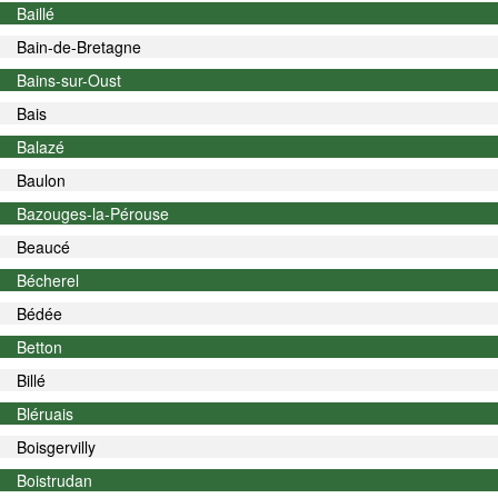
Baillé
Bain-de-Bretagne
Bains-sur-Oust
Bais
Balazé
Baulon
Bazouges-la-Pérouse
Beaucé
Bécherel
Bédée
Betton
Billé
Bléruais
Boisgervilly
Boistrudan