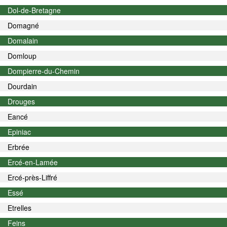
Dol-de-Bretagne
Domagné
Domalain
Domloup
Dompierre-du-Chemin
Dourdain
Drouges
Eancé
Epiniac
Erbrée
Ercé-en-Lamée
Ercé-près-Liffré
Essé
Etrelles
Feins