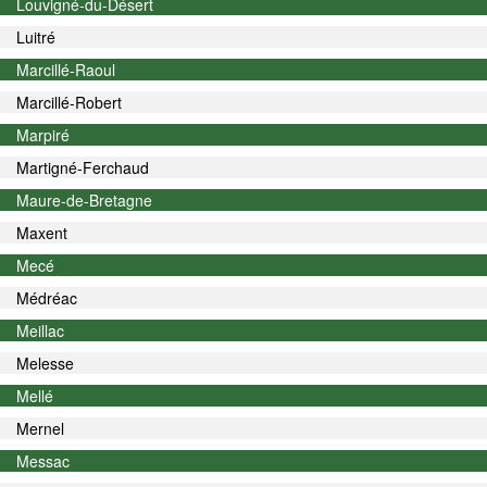
Louvigné-du-Désert
Luitré
Marcillé-Raoul
Marcillé-Robert
Marpiré
Martigné-Ferchaud
Maure-de-Bretagne
Maxent
Mecé
Médréac
Meillac
Melesse
Mellé
Mernel
Messac