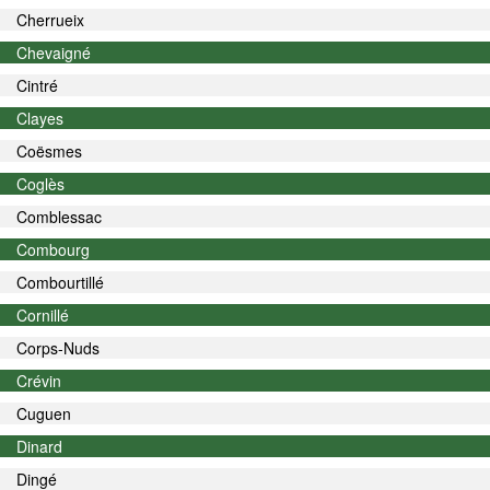
Cherrueix
Chevaigné
Cintré
Clayes
Coësmes
Coglès
Comblessac
Combourg
Combourtillé
Cornillé
Corps-Nuds
Crévin
Cuguen
Dinard
Dingé