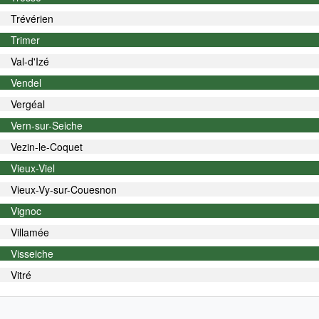
Trévérien
Trimer
Val-d'Izé
Vendel
Vergéal
Vern-sur-Seiche
Vezin-le-Coquet
Vieux-Viel
Vieux-Vy-sur-Couesnon
Vignoc
Villamée
Visseiche
Vitré