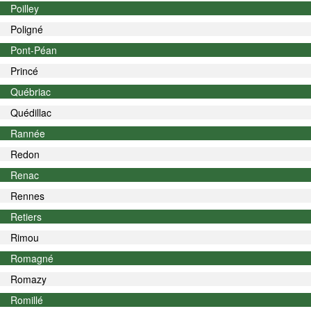
Poilley
Poligné
Pont-Péan
Princé
Québriac
Quédillac
Rannée
Redon
Renac
Rennes
Retiers
Rimou
Romagné
Romazy
Romillé