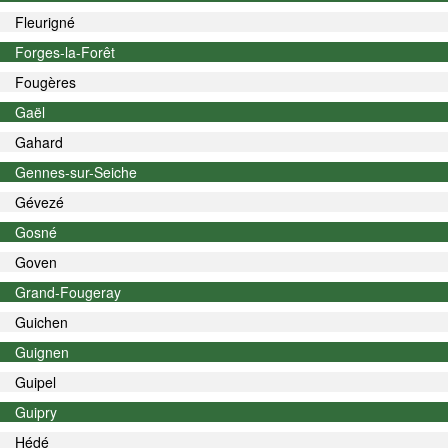
Fleurigné
Forges-la-Forêt
Fougères
Gaël
Gahard
Gennes-sur-Seiche
Gévezé
Gosné
Goven
Grand-Fougeray
Guichen
Guignen
Guipel
Guipry
Hédé