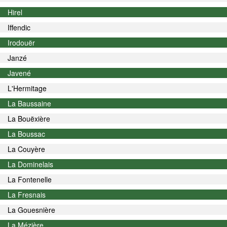
Hirel
Iffendic
Irodouër
Janzé
Javené
L'Hermitage
La Baussaine
La Bouëxière
La Boussac
La Couyère
La Dominelais
La Fontenelle
La Fresnais
La Gouesnière
La Mézière