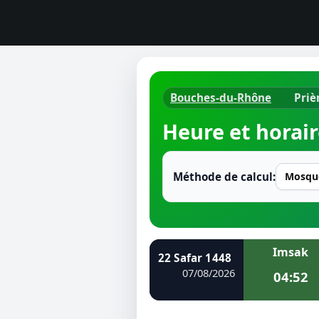
Bouches-du-Rhône
Priè
Horaires d
Heure et horair
Heure de p
Ramadan 
Méthode de calcul:
Calendrie
Coran
Imsak
22 Safar 1448
Comment fa
07/08/2026
04:52