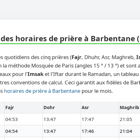
des horaires de prière à Barbentane 
s quotidiens des cinq prières (
Fajr
, Dhuhr, Asr, Maghreb,
I
n la méthode Mosquée de Paris (angles 15 ° / 13 °) et sont
eaux pour l'
Imsak
et l'Iftar durant le Ramadan, un tableau
tres conventions de calcul. Ceci garantit aux fidèles de Ba
es
horaires de prière à Barbentane
pour le mois.
Fajr
Dohr
Asr
Maghrib
04:53
13:47
17:47
21:05
04:54
13:47
17:46
21:04