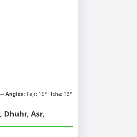
 —
Angles :
Fajr: 15° · Icha: 13°
, Dhuhr, Asr,