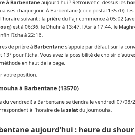
ère à Barbentane
aujourd'hui ? Retrouvez ci-dessus les
hor
ctualisés chaque jour. À Barbentane (code postal 13570), les
t l'horaire suivant : la prière du Fajr commence à 05:02 (av
rouq
) est à 06:36, le Dhuhr à 13:47, l'Asr à 17:44, le Magh
fin l'Icha à 22:16.
res de prière à
Barbentane
s'appuie par défaut sur la con
t 13° pour l'Icha. Vous avez la possibilité de choisir d'aut
e méthode en haut de la page.
 votre position.
umouha à Barbentane (13570)
e du vendredi) à Barbentane se tiendra le vendredi 07/08/2
rrespondent à l'horaire de la
salat
du Joumouha.
rbentane aujourd'hui : heure du shour 