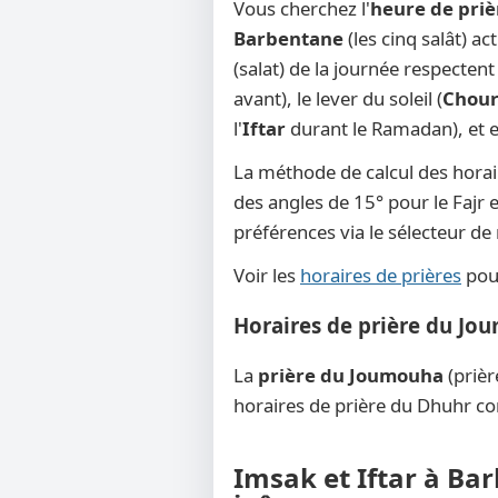
Vous cherchez l'
heure de pri
Barbentane
(les cinq salât) a
(salat) de la journée respecten
avant), le lever du soleil (
Chou
l'
Iftar
durant le Ramadan), et en
La méthode de calcul des horai
des angles de 15° pour le Fajr e
préférences via le sélecteur d
Voir les
horaires de prières
pour
Horaires de prière du Jo
La
prière du Joumouha
(prièr
horaires de prière du Dhuhr co
Imsak et Iftar à Ba