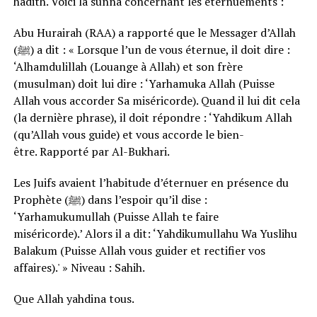
hadith. Voici la sunna concernant les éternuements :
Abu Hurairah (RAA) a rapporté que le Messager d’Allah
(ﷺ) a dit : « Lorsque l’un de vous éternue, il doit dire :
‘Alhamdulillah (Louange à Allah) et son frère
(musulman) doit lui dire : ‘Yarhamuka Allah (Puisse
Allah vous accorder Sa miséricorde). Quand il lui dit cela
(la dernière phrase), il doit répondre : ‘Yahdikum Allah
(qu’Allah vous guide) et vous accorde le bien-
être. Rapporté par Al-Bukhari.
Les Juifs avaient l’habitude d’éternuer en présence du
Prophète (ﷺ) dans l’espoir qu’il dise :
‘Yarhamukumullah (Puisse Allah te faire
miséricorde).’ Alors il a dit: ‘Yahdikumullahu Wa Yuslihu
Balakum (Puisse Allah vous guider et rectifier vos
affaires).' » Niveau : Sahih.
Que Allah yahdina tous.