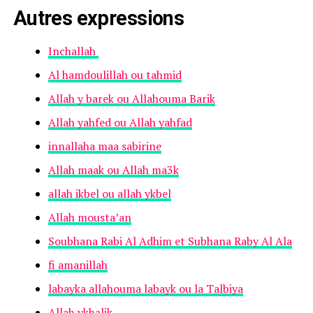
Autres expressions
Inchallah
Al hamdoulillah ou tahmid
Allah y barek ou Allahouma Barik
Allah yahfed ou Allah yahfad
innallaha maa sabirine
Allah maak ou Allah ma3k
allah ikbel ou allah ykbel
Allah mousta’an
Soubhana Rabi Al Adhim et Subhana Raby Al Ala
fi amanillah
labayka allahouma labayk ou la Talbiya
Allah ykhalik