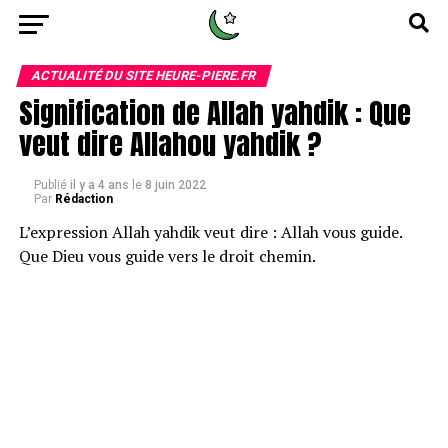
ACTUALITÉ DU SITE HEURE-PIERE.FR
Signification de Allah yahdik : Que
veut dire Allahou yahdik ?
Publié
il y a 4 ans
le
8 juin 2022
Par
Rédaction
L’expression Allah yahdik veut dire : Allah vous guide.
Que Dieu vous guide vers le droit chemin.