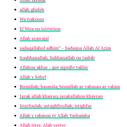
allah ghaleb
Wa iyakoum
El Niya ou intention
Allah azawajal
sadaqallahul adhim” – Sadaqua Allah Al Azim
Soubhanallah, Subhanallah ou tasbih
Allahou akbar : que signifie takbir
Allah y Sehel
Bismillah, basmala, bismillah ar-rahman ar-rahim
Jazak allah khairan, jazakallahou khayran
Starfoulah, astaghfirullah, istighfar
Allah y rahmou et Allah Yarhamha
Allah ister, Alah yester