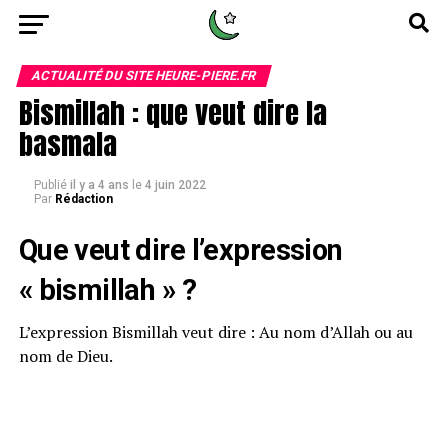
ACTUALITÉ DU SITE HEURE-PIERE.FR
Bismillah : que veut dire la
basmala
Publié
il y a 4 ans
le
4 juin 2022
Par
Rédaction
Que veut dire l’expression
« bismillah » ?
L’expression Bismillah veut dire : Au nom d’Allah ou au
nom de Dieu.