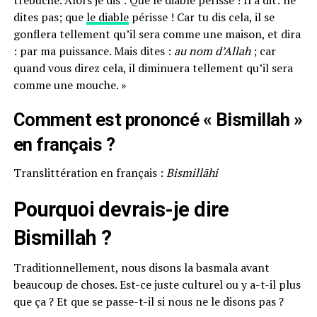
trébuché. Alors je dis : Que le diable périsse ! Il a dit: ne
dites pas; que
le diable
périsse ! Car tu dis cela, il se
gonflera tellement qu’il sera comme une maison, et dira
: par ma puissance. Mais dites :
au nom d’Allah
; car
quand vous direz cela, il diminuera tellement qu’il sera
comme une mouche. »
Comment est prononcé « Bismillah »
en français ?
Translittération en français :
Bismillāhi
Pourquoi devrais-je dire
Bismillah ?
Traditionnellement, nous disons la basmala avant
beaucoup de choses. Est-ce juste culturel ou y a-t-il plus
que ça ? Et que se passe-t-il si nous ne le disons pas ?