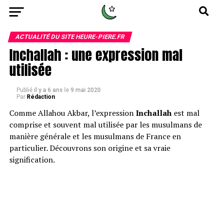
ACTUALITÉ DU SITE HEURE-PIERE.FR
Inchallah : une expression mal
utilisée
Publié
il y a 6 ans
le
9 mai 2020
Par
Rédaction
Comme Allahou Akbar, l’expression
Inchallah
est mal
comprise et souvent mal utilisée par les musulmans de
manière générale et les musulmans de France en
particulier. Découvrons son origine et sa vraie
signification.