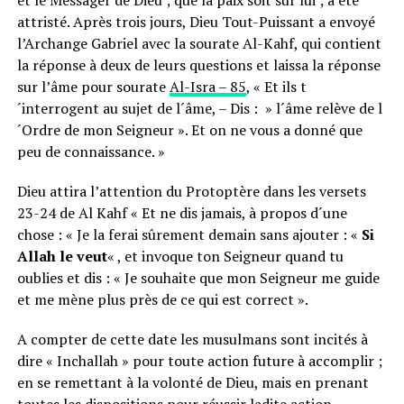
et le Messager de Dieu ; que la paix soit sur lui ; a été
attristé. Après trois jours, Dieu Tout-Puissant a envoyé
l’Archange Gabriel avec la sourate Al-Kahf, qui contient
la réponse à deux de leurs questions et laissa la réponse
sur l’âme pour sourate
Al-Isra – 85
, « Et ils t
´interrogent au sujet de l´âme, – Dis : » l´âme relève de l
´Ordre de mon Seigneur ». Et on ne vous a donné que
peu de connaissance. »
Dieu attira l’attention du Protoptère dans les versets
23-24 de Al Kahf « Et ne dis jamais, à propos d´une
chose : « Je la ferai sûrement demain sans ajouter : «
Si
Allah le veut
« , et invoque ton Seigneur quand tu
oublies et dis : « Je souhaite que mon Seigneur me guide
et me mène plus près de ce qui est correct ».
A compter de cette date les musulmans sont incités à
dire « Inchallah » pour toute action future à accomplir ;
en se remettant à la volonté de Dieu, mais en prenant