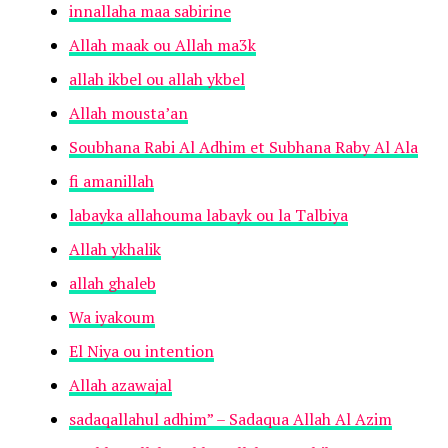
innallaha maa sabirine
Allah maak ou Allah ma3k
allah ikbel ou allah ykbel
Allah mousta’an
Soubhana Rabi Al Adhim et Subhana Raby Al Ala
fi amanillah
labayka allahouma labayk ou la Talbiya
Allah ykhalik
allah ghaleb
Wa iyakoum
El Niya ou intention
Allah azawajal
sadaqallahul adhim” – Sadaqua Allah Al Azim