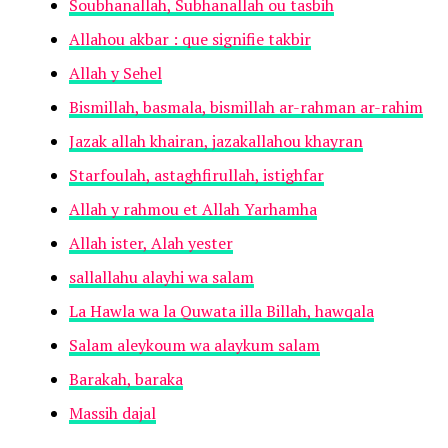
Soubhanallah, Subhanallah ou tasbih
Allahou akbar : que signifie takbir
Allah y Sehel
Bismillah, basmala, bismillah ar-rahman ar-rahim
Jazak allah khairan, jazakallahou khayran
Starfoulah, astaghfirullah, istighfar
Allah y rahmou et Allah Yarhamha
Allah ister, Alah yester
sallallahu alayhi wa salam
La Hawla wa la Quwata illa Billah, hawqala
Salam aleykoum wa alaykum salam
Barakah, baraka
Massih dajal