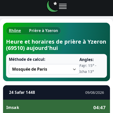
Rhône
Prière à Yzeron
Horaires d
Heure et horaires de prière à Yzeron
(69510) aujourd'hui
Heure de p
Méthode de calcul:
Angles:
Ramadan 
Fajr: 15° -
Icha 13°
Calendrie
Coran
24 Safar 1448
09/08/2026
Comment fa
04:47
Imsak