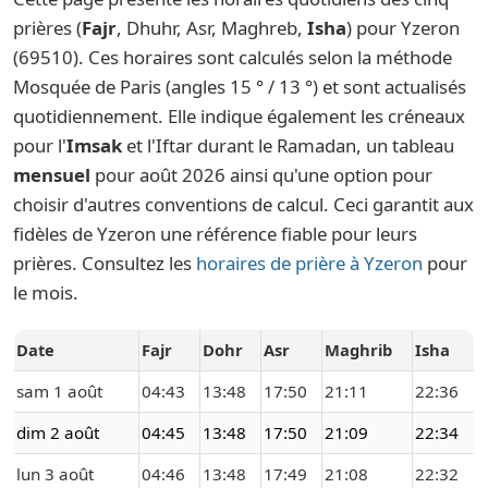
prières (
Fajr
, Dhuhr, Asr, Maghreb,
Isha
) pour Yzeron
(69510). Ces horaires sont calculés selon la méthode
Mosquée de Paris (angles 15 ° / 13 °) et sont actualisés
quotidiennement. Elle indique également les créneaux
pour l'
Imsak
et l'Iftar durant le Ramadan, un tableau
mensuel
pour août 2026 ainsi qu'une option pour
choisir d'autres conventions de calcul. Ceci garantit aux
fidèles de Yzeron une référence fiable pour leurs
prières. Consultez les
horaires de prière à Yzeron
pour
le mois.
Date
Fajr
Dohr
Asr
Maghrib
Isha
sam 1 août
04:43
13:48
17:50
21:11
22:36
dim 2 août
04:45
13:48
17:50
21:09
22:34
lun 3 août
04:46
13:48
17:49
21:08
22:32