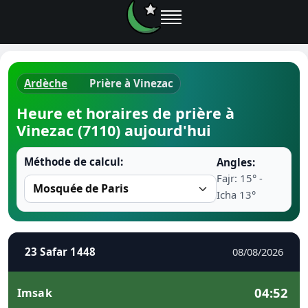
Ardèche
Prière à Vinezac
Horaires d
Heure et horaires de prière à
Vinezac (7110) aujourd'hui
Heure de p
Méthode de calcul:
Angles:
Ramadan 
Fajr: 15° -
Icha 13°
Calendrie
Coran
23 Safar 1448
08/08/2026
Comment fa
04:52
Imsak