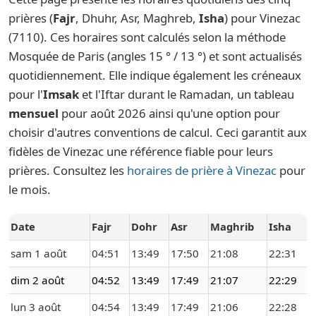
prières (
Fajr
, Dhuhr, Asr, Maghreb,
Isha
) pour Vinezac
(7110). Ces horaires sont calculés selon la méthode
Mosquée de Paris (angles 15 ° / 13 °) et sont actualisés
quotidiennement. Elle indique également les créneaux
pour l'
Imsak
et l'Iftar durant le Ramadan, un tableau
mensuel
pour août 2026 ainsi qu'une option pour
choisir d'autres conventions de calcul. Ceci garantit aux
fidèles de Vinezac une référence fiable pour leurs
prières. Consultez les
horaires de prière à Vinezac
pour
le mois.
Date
Fajr
Dohr
Asr
Maghrib
Isha
sam 1 août
04:51
13:49
17:50
21:08
22:31
dim 2 août
04:52
13:49
17:49
21:07
22:29
lun 3 août
04:54
13:49
17:49
21:06
22:28