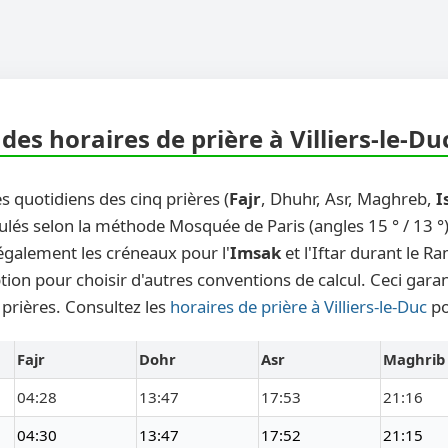
es horaires de prière à Villiers-le-Du
s quotidiens des cinq prières (
Fajr
, Dhuhr, Asr, Maghreb,
I
ulés selon la méthode Mosquée de Paris (angles 15 ° / 13 °)
également les créneaux pour l'
Imsak
et l'Iftar durant le 
on pour choisir d'autres conventions de calcul. Ceci garanti
 prières. Consultez les
horaires de prière à Villiers-le-Duc
po
Fajr
Dohr
Asr
Maghrib
04:28
13:47
17:53
21:16
04:30
13:47
17:52
21:15