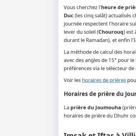
Vous cherchez l'
heure de prièr
Duc
(les cinq salât) actualisés 
journée respectent l'horaire su
lever du soleil (
Chourouq
) est
durant le Ramadan), et enfin l'
La méthode de calcul des horai
avec des angles de 15° pour le F
préférences via le sélecteur d
Voir les
horaires de prières
pour
Horaires de prière du Jou
La
prière du Joumouha
(prièr
horaires de prière du Dhuhr co
Imsak et Iftar à Vil