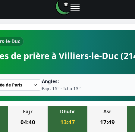
ers-le-Duc
e prières
s de prière à Villiers-le-Duc (21
rière près de moi
2026
Angles:
r musulman
Fajr: 15° - Icha 13°
Fajr
Dhuhr
Asr
ire la prière
04:40
13:47
17:49