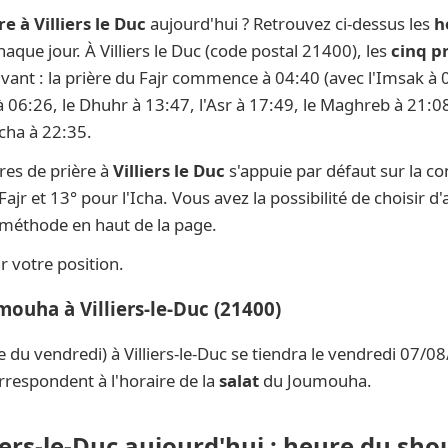
e à Villiers le Duc
aujourd'hui ? Retrouvez ci-dessus les
h
chaque jour. À Villiers le Duc (code postal 21400), les
cinq p
ivant : la prière du Fajr commence à 04:40 (avec l'Imsak à 0
 à 06:26, le Dhuhr à 13:47, l'Asr à 17:49, le Maghreb à 21:08
Icha à 22:35.
res de prière à
Villiers le Duc
s'appuie par défaut sur la c
ajr et 13° pour l'Icha. Vous avez la possibilité de choisir 
e méthode en haut de la page.
 votre position.
mouha à Villiers-le-Duc (21400)
e du vendredi) à Villiers-le-Duc se tiendra le vendredi 07/0
rrespondent à l'horaire de la
salat
du Joumouha.
liers-le-Duc aujourd'hui : heure du sho