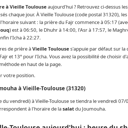
e à Vieille Toulouse
aujourd'hui ? Retrouvez ci-dessus le
lisés chaque jour. À Vieille Toulouse (code postal 31320), le
t l'horaire suivant : la prière du Fajr commence à 05:17 (av
rouq
) est à 06:50, le Dhuhr à 14:00, l'Asr à 17:57, le Magh
fin l'Icha à 22:27.
res de prière à
Vieille Toulouse
s'appuie par défaut sur la
ajr et 13° pour l'Icha. Vous avez la possibilité de choisir 
e méthode en haut de la page.
 votre position.
mouha à Vieille-Toulouse (31320)
e du vendredi) à Vieille-Toulouse se tiendra le vendredi 07
rrespondent à l'horaire de la
salat
du Joumouha.
ille-Toulouse aujourd'hui : heure du s