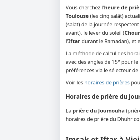
Vous cherchez l'
heure de prièr
Toulouse
(les cinq salât) actua
(salat) de la journée respecten
avant), le lever du soleil (
Chou
l'
Iftar
durant le Ramadan), et en
La méthode de calcul des horai
avec des angles de 15° pour le F
préférences via le sélecteur d
Voir les
horaires de prières
pour
Horaires de prière du Jou
La
prière du Joumouha
(prièr
horaires de prière du Dhuhr co
Imsak et Iftar à Vie