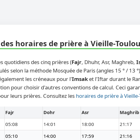
es horaires de prière à Vieille-Toulo
s quotidiens des cinq prières (
Fajr
, Dhuhr, Asr, Maghreb,
I
ulés selon la méthode Mosquée de Paris (angles 15 ° / 13 °)
également les créneaux pour l'
Imsak
et l'Iftar durant le 
on pour choisir d'autres conventions de calcul. Ceci garanti
our leurs prières. Consultez les
horaires de prière à Vieill
Fajr
Dohr
Asr
Maghrib
05:08
14:01
18:00
21:17
05:10
14:00
17:59
21:16