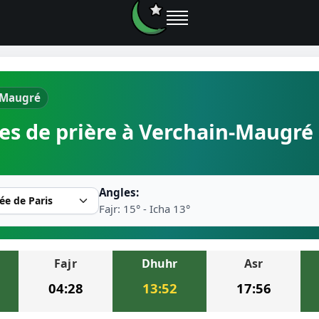
-Maugré
e prières
es de prière à Verchain-Maugré 
rière près de moi
2026
Angles:
r musulman
Fajr: 15° - Icha 13°
Fajr
Dhuhr
Asr
ire la prière
04:28
13:52
17:56