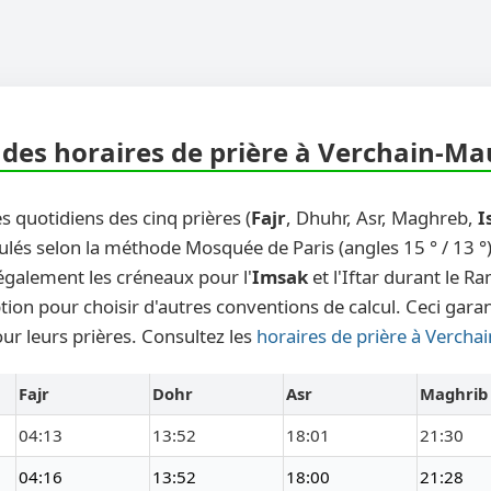
des horaires de prière à Verchain-Ma
s quotidiens des cinq prières (
Fajr
, Dhuhr, Asr, Maghreb,
I
ulés selon la méthode Mosquée de Paris (angles 15 ° / 13 °)
également les créneaux pour l'
Imsak
et l'Iftar durant le 
ion pour choisir d'autres conventions de calcul. Ceci garan
ur leurs prières. Consultez les
horaires de prière à Verch
Fajr
Dohr
Asr
Maghrib
04:13
13:52
18:01
21:30
04:16
13:52
18:00
21:28