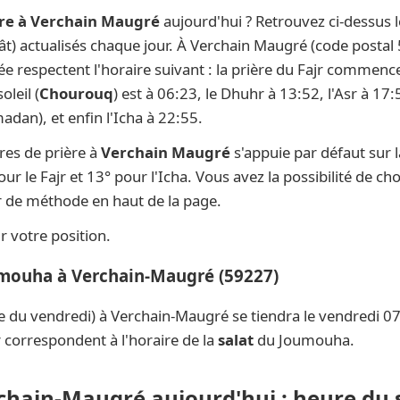
ère à Verchain Maugré
aujourd'hui ? Retrouvez ci-dessus 
lât) actualisés chaque jour. À Verchain Maugré (code postal
née respectent l'horaire suivant : la prière du Fajr commenc
oleil (
Chourouq
) est à 06:23, le Dhuhr à 13:52, l'Asr à 17
dan), et enfin l'Icha à 22:55.
res de prière à
Verchain Maugré
s'appuie par défaut sur
ur le Fajr et 13° pour l'Icha. Vous avez la possibilité de ch
ur de méthode en haut de la page.
 votre position.
umouha à Verchain-Maugré (59227)
e du vendredi) à Verchain-Maugré se tiendra le vendredi 0
 correspondent à l'horaire de la
salat
du Joumouha.
rchain-Maugré aujourd'hui : heure du 