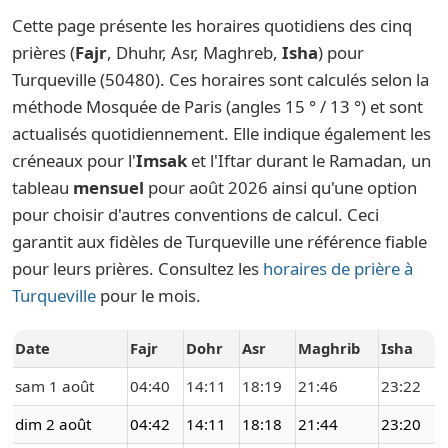
Cette page présente les horaires quotidiens des cinq
prières (
Fajr
, Dhuhr, Asr, Maghreb,
Isha
) pour
Turqueville (50480). Ces horaires sont calculés selon la
méthode Mosquée de Paris (angles 15 ° / 13 °) et sont
actualisés quotidiennement. Elle indique également les
créneaux pour l'
Imsak
et l'Iftar durant le Ramadan, un
tableau
mensuel
pour août 2026 ainsi qu'une option
pour choisir d'autres conventions de calcul. Ceci
garantit aux fidèles de Turqueville une référence fiable
pour leurs prières. Consultez les
horaires de prière à
Turqueville
pour le mois.
Date
Fajr
Dohr
Asr
Maghrib
Isha
sam 1 août
04:40
14:11
18:19
21:46
23:22
dim 2 août
04:42
14:11
18:18
21:44
23:20