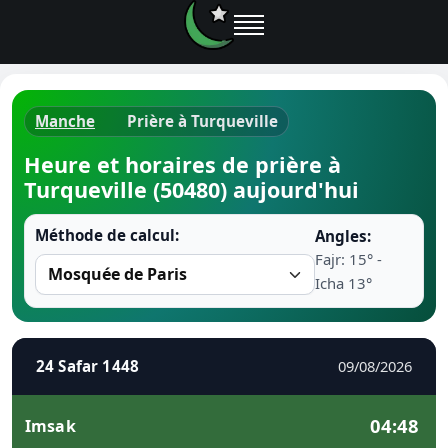
Manche
Prière à Turqueville
Horaires d
Heure et horaires de prière à
Turqueville (50480) aujourd'hui
Heure de p
Méthode de calcul:
Angles:
Ramadan 
Fajr: 15° -
Icha 13°
Calendrie
Coran
24 Safar 1448
09/08/2026
Comment fa
04:48
Imsak