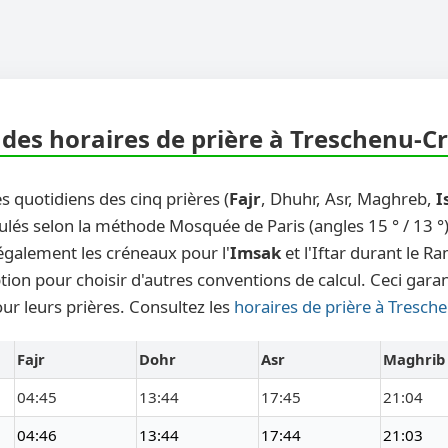
des horaires de prière à Treschenu-Cr
s quotidiens des cinq prières (
Fajr
, Dhuhr, Asr, Maghreb,
I
ulés selon la méthode Mosquée de Paris (angles 15 ° / 13 °)
également les créneaux pour l'
Imsak
et l'Iftar durant le 
ion pour choisir d'autres conventions de calcul. Ceci garan
ur leurs prières. Consultez les
horaires de prière à Tresch
Fajr
Dohr
Asr
Maghrib
04:45
13:44
17:45
21:04
04:46
13:44
17:44
21:03