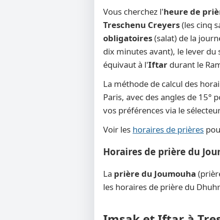
Vous cherchez l'
heure de priè
Treschenu Creyers
(les cinq 
obligatoires
(salat) de la jour
dix minutes avant), le lever du s
équivaut à l'
Iftar
durant le Rama
La méthode de calcul des horai
Paris, avec des angles de 15° po
vos préférences via le sélecte
Voir les
horaires de prières
pour
Horaires de prière du Jo
La
prière du Joumouha
(prièr
les horaires de prière du Dhuhr
Imsak et Iftar à Tr