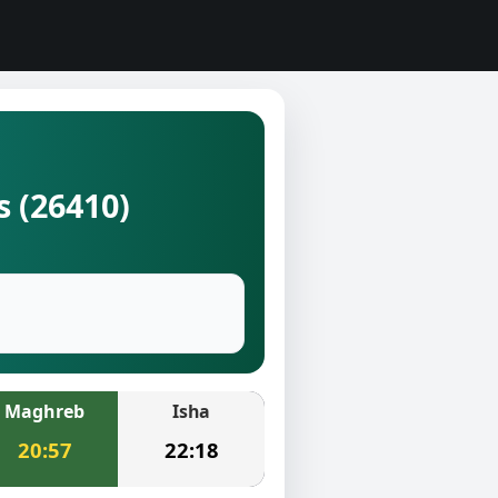
s (26410)
Maghreb
Isha
20:57
22:18