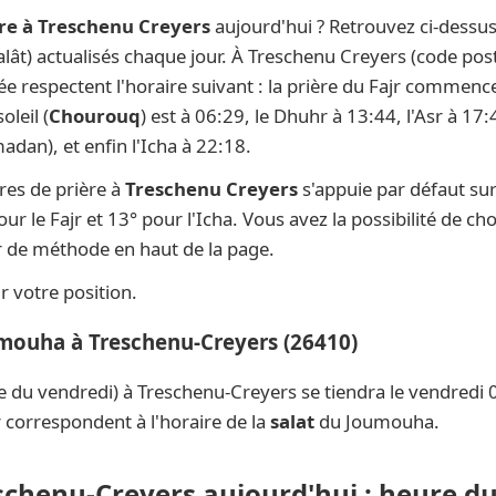
re à Treschenu Creyers
aujourd'hui ? Retrouvez ci-dessus
salât) actualisés chaque jour. À Treschenu Creyers (code pos
née respectent l'horaire suivant : la prière du Fajr commenc
oleil (
Chourouq
) est à 06:29, le Dhuhr à 13:44, l'Asr à 17
dan), et enfin l'Icha à 22:18.
res de prière à
Treschenu Creyers
s'appuie par défaut su
ur le Fajr et 13° pour l'Icha. Vous avez la possibilité de ch
ur de méthode en haut de la page.
 votre position.
umouha à Treschenu-Creyers (26410)
e du vendredi) à Treschenu-Creyers se tiendra le vendredi
 correspondent à l'horaire de la
salat
du Joumouha.
eschenu-Creyers aujourd'hui : heure du