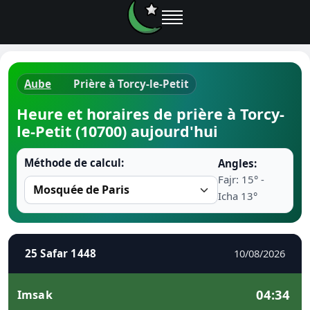
Aube
Prière à Torcy-le-Petit
Horaires d
Heure et horaires de prière à Torcy-
le-Petit (10700) aujourd'hui
Heure de p
Méthode de calcul:
Angles:
Ramadan 
Fajr: 15° -
Icha 13°
Calendrie
Coran
25 Safar 1448
10/08/2026
Comment fa
04:34
Imsak