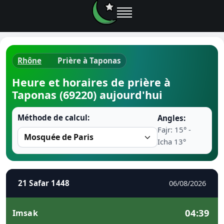
Rhône
Prière à Taponas
Horaires d
Heure et horaires de prière à
Taponas (69220) aujourd'hui
Heure de p
Méthode de calcul:
Angles:
Ramadan 
Fajr: 15° -
Icha 13°
Calendrie
Coran
21 Safar 1448
06/08/2026
Comment fa
04:39
Imsak