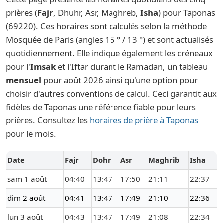
prières (
Fajr
, Dhuhr, Asr, Maghreb,
Isha
) pour Taponas
(69220). Ces horaires sont calculés selon la méthode
Mosquée de Paris (angles 15 ° / 13 °) et sont actualisés
quotidiennement. Elle indique également les créneaux
pour l'
Imsak
et l'Iftar durant le Ramadan, un tableau
mensuel
pour août 2026 ainsi qu'une option pour
choisir d'autres conventions de calcul. Ceci garantit aux
fidèles de Taponas une référence fiable pour leurs
prières. Consultez les
horaires de prière à Taponas
pour le mois.
Date
Fajr
Dohr
Asr
Maghrib
Isha
sam 1 août
04:40
13:47
17:50
21:11
22:37
dim 2 août
04:41
13:47
17:49
21:10
22:36
lun 3 août
04:43
13:47
17:49
21:08
22:34