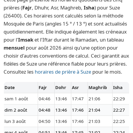
prières (
Fajr
, Dhuhr, Asr, Maghreb,
Isha
) pour Suze
(26400). Ces horaires sont calculés selon la méthode
Mosquée de Paris (angles 15 ° / 13 °) et sont actualisés
quotidiennement. Elle indique également les créneaux
pour l'
Imsak
et l'Iftar durant le Ramadan, un tableau
mensuel
pour août 2026 ainsi qu'une option pour
choisir d'autres conventions de calcul. Ceci garantit aux
fidèles de Suze une référence fiable pour leurs prières.
Consultez les
horaires de prière à Suze
pour le mois.
Date
Fajr
Dohr
Asr
Maghrib
Isha
sam 1 août
04:46
13:46
17:47
21:06
22:29
dim 2 août
04:48
13:46
17:46
21:04
22:27
lun 3 août
04:50
13:46
17:46
21:03
22:25
mar 4 août
04:51
13:46
17:45
21:02
22:24