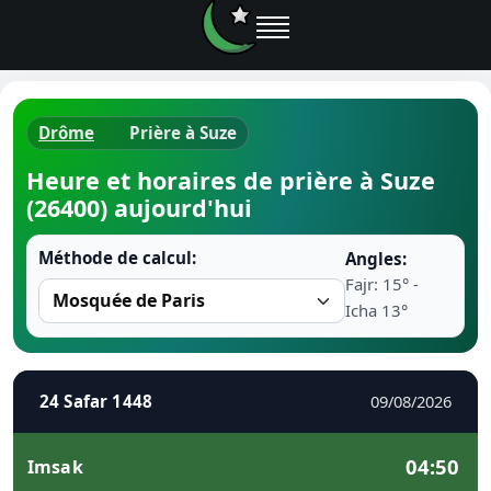
Drôme
Prière à Suze
Horaires d
Heure et horaires de prière à Suze
(26400) aujourd'hui
Heure de p
Méthode de calcul:
Angles:
Ramadan 
Fajr: 15° -
Icha 13°
Calendrie
Coran
24 Safar 1448
09/08/2026
Comment fa
04:50
Imsak