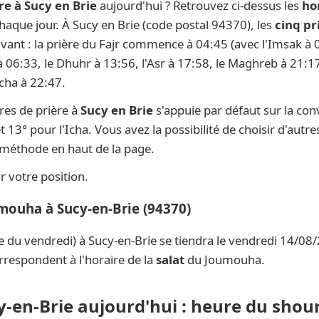
re à Sucy en Brie
aujourd'hui ? Retrouvez ci-dessus les
ho
 chaque jour. À Sucy en Brie (code postal 94370), les
cinq pr
ivant : la prière du Fajr commence à 04:45 (avec l'Imsak à 0
 à 06:33, le Dhuhr à 13:56, l'Asr à 17:58, le Maghreb à 21:17
Icha à 22:47.
res de prière à
Sucy en Brie
s'appuie par défaut sur la co
t 13° pour l'Icha. Vous avez la possibilité de choisir d'aut
e méthode en haut de la page.
 votre position.
umouha à Sucy-en-Brie (94370)
e du vendredi) à Sucy-en-Brie se tiendra le vendredi 14/08/
rrespondent à l'horaire de la
salat
du Joumouha.
y-en-Brie aujourd'hui : heure du shour