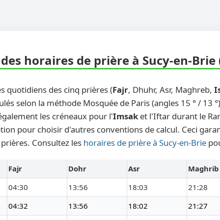
des horaires de prière à Sucy-en-Brie 
s quotidiens des cinq prières (
Fajr
, Dhuhr, Asr, Maghreb,
I
ulés selon la méthode Mosquée de Paris (angles 15 ° / 13 °)
également les créneaux pour l'
Imsak
et l'Iftar durant le 
ion pour choisir d'autres conventions de calcul. Ceci garan
 prières. Consultez les
horaires de prière à Sucy-en-Brie
pou
Fajr
Dohr
Asr
Maghrib
04:30
13:56
18:03
21:28
04:32
13:56
18:02
21:27