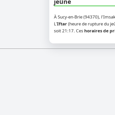
jeûne
À Sucy-en-Brie (94370), l'Imsa
L'
Iftar
(heure de rupture du jeû
soit 21:17. Ces
horaires de pr