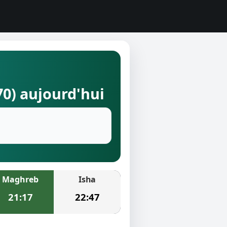
70) aujourd'hui
Maghreb
Isha
21:17
22:47