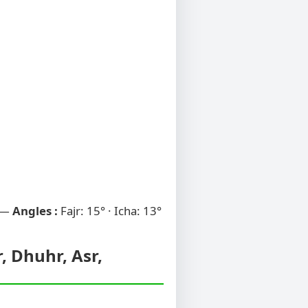
 —
Angles :
Fajr: 15° · Icha: 13°
r, Dhuhr, Asr,