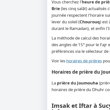
Vous cherchez l'
heure de priè
Brie
(les cinq salât) actualisés
journée respectent l'horaire su
lever du soleil (
Chourouq
) est
durant le Ramadan), et enfin l'
La méthode de calcul des horai
des angles de 15° pour le Fajr e
préférences via le sélecteur d
Voir les
horaires de prières
pour
Horaires de prière du Jo
La
prière du Joumouha
(prièr
horaires de prière du Dhuhr co
Imsak et Iftar à Suc