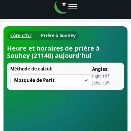
Côte-d'Or
Prière à Souhey
Horaires d
Heure et horaires de prière à
Souhey (21140) aujourd'hui
Heure de p
Méthode de calcul:
Angles:
Ramadan 
Fajr: 15° -
Icha 13°
Calendrie
Coran
Comment fa