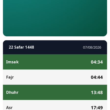
22 Safar 1448
07/08/2026
04:34
Imsak
04:44
Fajr
13:48
Dhuhr
17:49
Asr