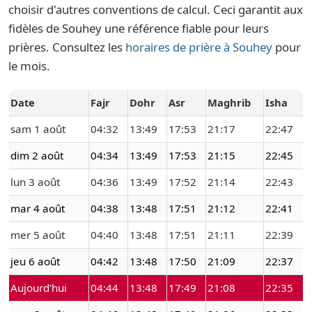
choisir d'autres conventions de calcul. Ceci garantit aux
fidèles de Souhey une référence fiable pour leurs
prières. Consultez les
horaires de prière à Souhey
pour
le mois.
Date
Fajr
Dohr
Asr
Maghrib
Isha
sam 1 août
04:32
13:49
17:53
21:17
22:47
dim 2 août
04:34
13:49
17:53
21:15
22:45
lun 3 août
04:36
13:49
17:52
21:14
22:43
mar 4 août
04:38
13:48
17:51
21:12
22:41
mer 5 août
04:40
13:48
17:51
21:11
22:39
jeu 6 août
04:42
13:48
17:50
21:09
22:37
Aujourd'hui
04:44
13:48
17:49
21:08
22:35