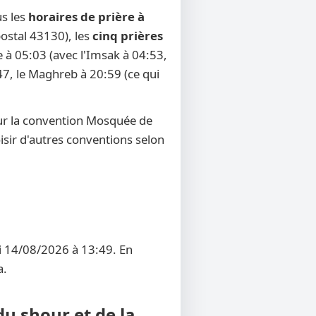
us les
horaires de prière à
postal 43130), les
cinq prières
e à 05:03 (avec l'Imsak à 04:53,
:47, le Maghreb à 20:59 (ce qui
ur la convention Mosquée de
oisir d'autres conventions selon
di 14/08/2026 à 13:49. En
a.
du shour et de la