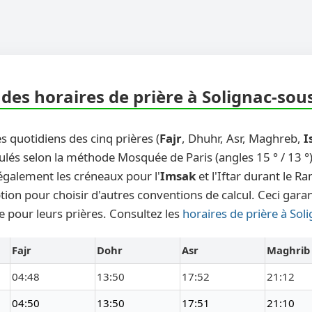
des horaires de prière à Solignac-sou
s quotidiens des cinq prières (
Fajr
, Dhuhr, Asr, Maghreb,
I
ulés selon la méthode Mosquée de Paris (angles 15 ° / 13 °)
également les créneaux pour l'
Imsak
et l'Iftar durant le 
ion pour choisir d'autres conventions de calcul. Ceci garant
e pour leurs prières. Consultez les
horaires de prière à So
Fajr
Dohr
Asr
Maghrib
04:48
13:50
17:52
21:12
04:50
13:50
17:51
21:10