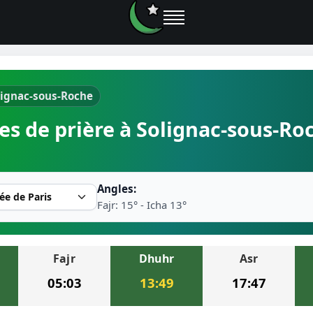
olignac-sous-Roche
e prières
es de prière à Solignac-sous-Ro
rière près de moi
2026
Angles:
r musulman
Fajr: 15° - Icha 13°
Fajr
Dhuhr
Asr
ire la prière
05:03
13:49
17:47