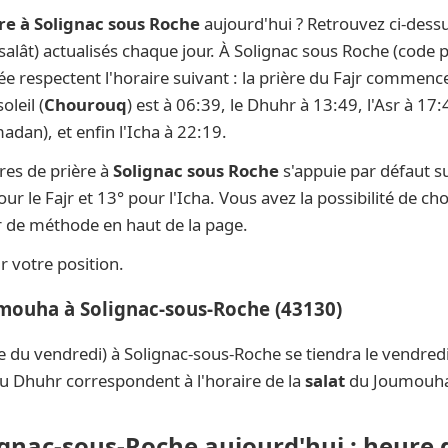
re à Solignac sous Roche
aujourd'hui ? Retrouvez ci-dess
 salât) actualisés chaque jour. À Solignac sous Roche (code 
née respectent l'horaire suivant : la prière du Fajr commenc
oleil (
Chourouq
) est à 06:39, le Dhuhr à 13:49, l'Asr à 17
dan), et enfin l'Icha à 22:19.
res de prière à
Solignac sous Roche
s'appuie par défaut s
ur le Fajr et 13° pour l'Icha. Vous avez la possibilité de ch
ur de méthode en haut de la page.
 votre position.
umouha à Solignac-sous-Roche (43130)
e du vendredi) à Solignac-sous-Roche se tiendra le vendre
du Dhuhr correspondent à l'horaire de la
salat
du Joumouh
ignac-sous-Roche aujourd'hui : heure 