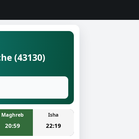
che (43130)
Maghreb
Isha
20:59
22:19