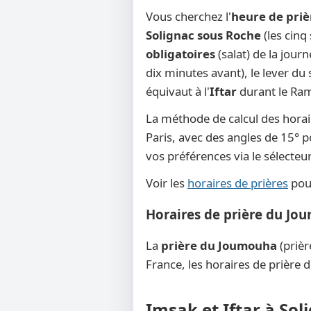
Vous cherchez l'
heure de priè
Solignac sous Roche
(les cinq
obligatoires
(salat) de la jour
dix minutes avant), le lever du s
équivaut à l'
Iftar
durant le Rama
La méthode de calcul des horai
Paris, avec des angles de 15° po
vos préférences via le sélecte
Voir les
horaires de prières
pour
Horaires de prière du Jo
La
prière du Joumouha
(prièr
France, les horaires de prière 
Imsak et Iftar à Sol