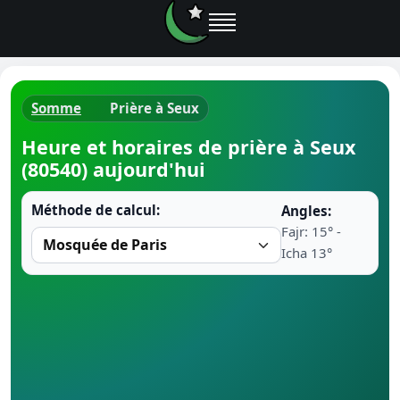
Somme
Prière à Seux
Horaires d
Heure et horaires de prière à Seux
(80540) aujourd'hui
Heure de p
Méthode de calcul:
Angles:
Ramadan 
Fajr: 15° -
Icha 13°
Calendrie
Coran
Comment fa