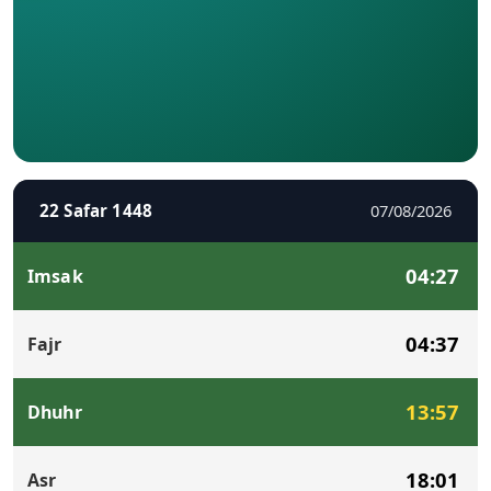
22 Safar 1448
07/08/2026
04:27
Imsak
04:37
Fajr
13:57
Dhuhr
18:01
Asr