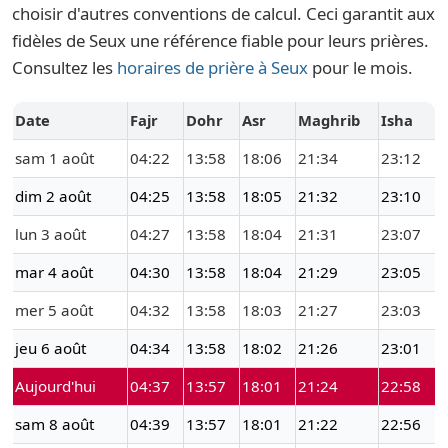
choisir d'autres conventions de calcul. Ceci garantit aux
fidèles de Seux une référence fiable pour leurs prières.
Consultez les
horaires de prière à Seux
pour le mois.
Date
Fajr
Dohr
Asr
Maghrib
Isha
sam 1 août
04:22
13:58
18:06
21:34
23:12
dim 2 août
04:25
13:58
18:05
21:32
23:10
lun 3 août
04:27
13:58
18:04
21:31
23:07
mar 4 août
04:30
13:58
18:04
21:29
23:05
mer 5 août
04:32
13:58
18:03
21:27
23:03
jeu 6 août
04:34
13:58
18:02
21:26
23:01
Aujourd'hui
04:37
13:57
18:01
21:24
22:58
sam 8 août
04:39
13:57
18:01
21:22
22:56