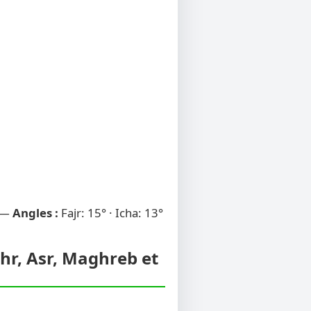
 —
Angles :
Fajr: 15° · Icha: 13°
uhr, Asr, Maghreb et