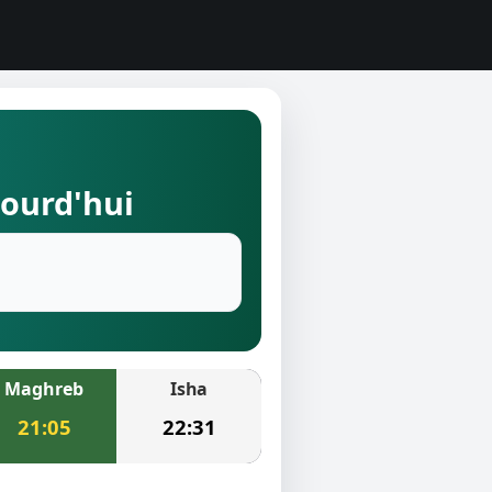
jourd'hui
Maghreb
Isha
21:05
22:31