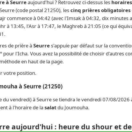
re à Seurre
aujourd'hui ? Retrouvez ci-dessus les
horaires
À Seurre (code postal 21250), les
cinq prières obligatoires
 Fajr commence à 04:42 (avec l'Imsak à 04:32, dix minutes av
uhr à 13:45, l'Asr à 17:47, le Maghreb à 21:05 (ce qui équiva
31.
res de prière à
Seurre
s'appuie par défaut sur la conventi
° pour l'Icha. Vous avez la possibilité de choisir d'autres c
e méthode en haut de la page.
 votre position.
umouha à Seurre (21250)
e du vendredi) à Seurre se tiendra le vendredi 07/08/2026 à
nt à l'horaire de la
salat
du Joumouha.
rre aujourd'hui : heure du shour et de