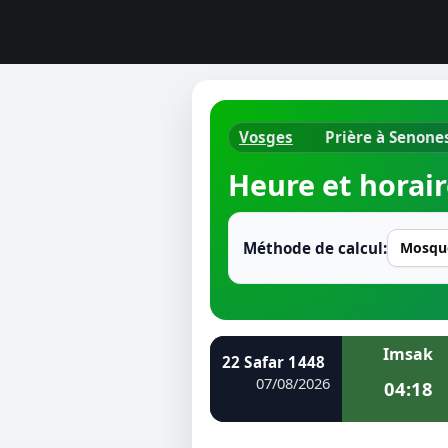
Vosges
Prière à Senone
Horaires d
Heure et horair
Heure de p
Ramadan 
Méthode de calcul:
Calendrie
Coran
Imsak
22 Safar 1448
Comment fa
07/08/2026
04:18