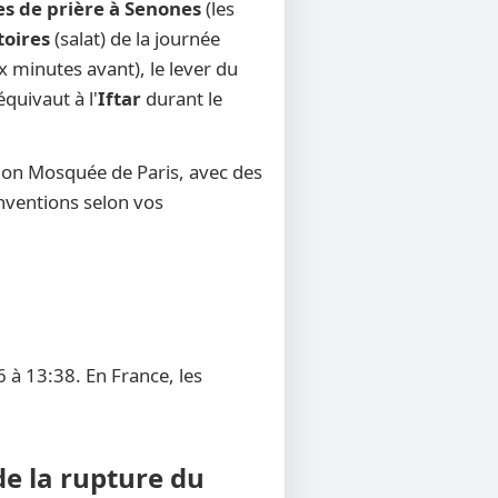
es de prière à Senones
(les
toires
(salat) de la journée
x minutes avant), le lever du
équivaut à l'
Iftar
durant le
tion Mosquée de Paris, avec des
onventions selon vos
 à 13:38. En France, les
de la rupture du