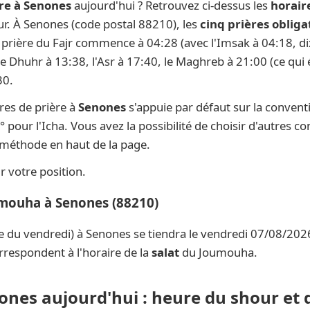
re à Senones
aujourd'hui ? Retrouvez ci-dessus les
horair
our. À Senones (code postal 88210), les
cinq prières obliga
la prière du Fajr commence à 04:28 (avec l'Imsak à 04:18, di
 le Dhuhr à 13:38, l'Asr à 17:40, le Maghreb à 21:00 (ce qui 
30.
res de prière à
Senones
s'appuie par défaut sur la conven
° pour l'Icha. Vous avez la possibilité de choisir d'autres c
e méthode en haut de la page.
 votre position.
umouha à Senones (88210)
e du vendredi) à Senones se tiendra le vendredi 07/08/2026
rrespondent à l'horaire de la
salat
du Joumouha.
nones aujourd'hui : heure du shour et 