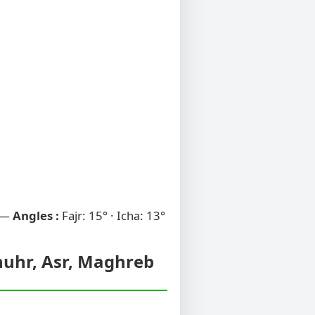
 —
Angles :
Fajr: 15° · Icha: 13°
Dhuhr, Asr, Maghreb