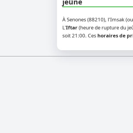
jeûne
À Senones (88210), l'Imsak (o
L'
Iftar
(heure de rupture du jeû
soit 21:00. Ces
horaires de pr