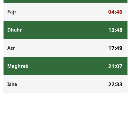
04:46
Fajr
13:48
Dhuhr
17:49
Asr
21:07
Maghreb
22:33
Isha