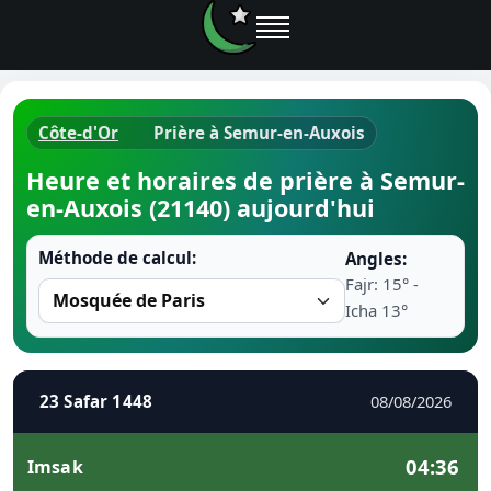
Côte-d'Or
Prière à Semur-en-Auxois
Horaires d
Heure et horaires de prière à Semur-
en-Auxois (21140) aujourd'hui
Heure de p
Méthode de calcul:
Angles:
Ramadan 
Fajr: 15° -
Icha 13°
Calendrie
Coran
23 Safar 1448
08/08/2026
Comment fa
04:36
Imsak