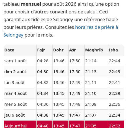
tableau
mensuel
pour août 2026 ainsi qu'une option
pour choisir d'autres conventions de calcul. Ceci
garantit aux fidèles de Selongey une référence fiable
pour leurs prières. Consultez les
horaires de prière à
Selongey
pour le mois.
Date
Fajr
Dohr
Asr
Maghrib
Isha
sam 1 août
04:28
13:46
17:50
21:14
22:44
dim 2 août
04:30
13:46
17:50
21:13
22:43
lun 3 août
04:32
13:46
17:49
21:11
22:41
mar 4 août
04:34
13:45
17:49
21:10
22:39
mer 5 août
04:36
13:45
17:48
21:08
22:36
jeu 6 août
04:38
13:45
17:47
21:07
22:34
Aujourd'hui
04:40
13:45
17:47
21:05
22:32