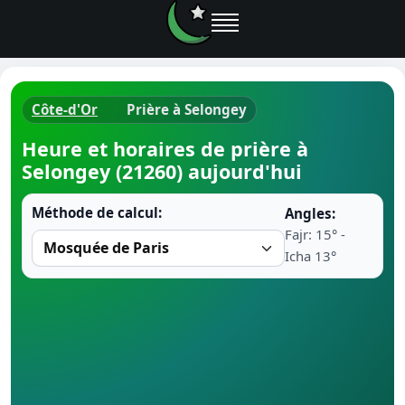
Côte-d'Or
Prière à Selongey
Horaires d
Heure et horaires de prière à
Selongey (21260) aujourd'hui
Heure de p
Méthode de calcul:
Angles:
Ramadan 
Fajr: 15° -
Icha 13°
Calendrie
Coran
Comment fa