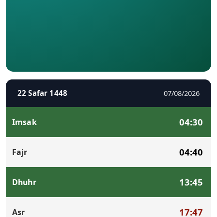
22 Safar 1448
07/08/2026
04:30
Imsak
04:40
Fajr
13:45
Dhuhr
17:47
Asr