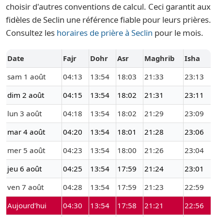
choisir d'autres conventions de calcul. Ceci garantit aux
fidèles de Seclin une référence fiable pour leurs prières.
Consultez les
horaires de prière à Seclin
pour le mois.
Date
Fajr
Dohr
Asr
Maghrib
Isha
sam 1 août
04:13
13:54
18:03
21:33
23:13
dim 2 août
04:15
13:54
18:02
21:31
23:11
lun 3 août
04:18
13:54
18:02
21:29
23:09
mar 4 août
04:20
13:54
18:01
21:28
23:06
mer 5 août
04:23
13:54
18:00
21:26
23:04
jeu 6 août
04:25
13:54
17:59
21:24
23:01
ven 7 août
04:28
13:54
17:59
21:23
22:59
Aujourd'hui
04:30
13:54
17:58
21:21
22:56