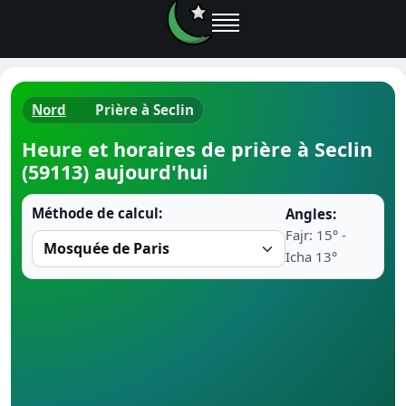
Nord
Prière à Seclin
Horaires d
Heure et horaires de prière à Seclin
(59113) aujourd'hui
Heure de p
Méthode de calcul:
Angles:
Ramadan 
Fajr: 15° -
Icha 13°
Calendrie
Coran
Comment fa