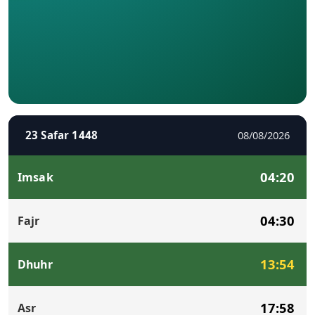
23 Safar 1448
08/08/2026
04:20
Imsak
04:30
Fajr
13:54
Dhuhr
17:58
Asr