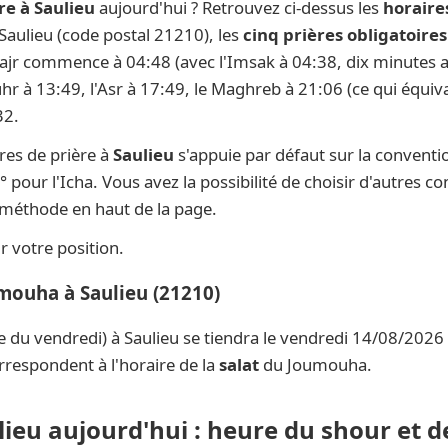
re à Saulieu
aujourd'hui ? Retrouvez ci-dessus les
horaire
 Saulieu (code postal 21210), les
cinq prières obligatoires
 Fajr commence à 04:48 (avec l'Imsak à 04:38, dix minutes av
uhr à 13:49, l'Asr à 17:49, le Maghreb à 21:06 (ce qui équiva
32.
res de prière à
Saulieu
s'appuie par défaut sur la convent
° pour l'Icha. Vous avez la possibilité de choisir d'autres c
e méthode en haut de la page.
 votre position.
umouha à Saulieu (21210)
e du vendredi) à Saulieu se tiendra le vendredi 14/08/2026 
rrespondent à l'horaire de la
salat
du Joumouha.
lieu aujourd'hui : heure du shour et d