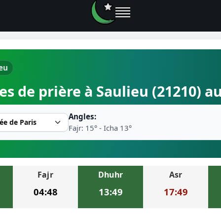
ieu
e prières
es de prière à Saulieu (21210) a
rière près de moi
Angles:
2026
Fajr: 15° - Icha 13°
r musulman
Fajr
Dhuhr
Asr
ire la prière
04:48
13:49
17:49