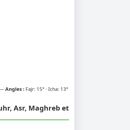
 —
Angles :
Fajr: 15° · Icha: 13°
huhr, Asr, Maghreb et