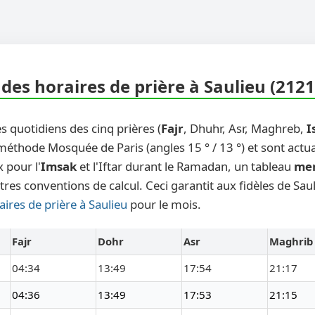
des horaires de prière à Saulieu (2121
s quotidiens des cinq prières (
Fajr
, Dhuhr, Asr, Maghreb,
I
 méthode Mosquée de Paris (angles 15 ° / 13 °) et sont actu
 pour l'
Imsak
et l'Iftar durant le Ramadan, un tableau
me
tres conventions de calcul. Ceci garantit aux fidèles de Sau
aires de prière à Saulieu
pour le mois.
Fajr
Dohr
Asr
Maghrib
04:34
13:49
17:54
21:17
04:36
13:49
17:53
21:15