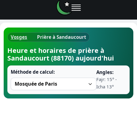
Vosges
Prière à Sandaucourt
Horaires d
Heure et horaires de prière à
Sandaucourt (88170) aujourd'hui
Heure de p
Méthode de calcul:
Angles:
Ramadan 
Fajr: 15° -
Icha 13°
Calendrie
Coran
Comment fa