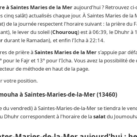
re à Saintes Maries de la Mer
aujourd'hui ? Retrouvez ci-
es cinq salât) actualisés chaque jour. À Saintes Maries de la
at) de la journée respectent l'horaire suivant : la prière d
t), le lever du soleil (
Chourouq
) est à 06:39, le Dhuhr à 
ar
durant le Ramadan), et enfin l'Icha à 22:14.
res de prière à
Saintes Maries de la Mer
s'appuie par déf
 pour le Fajr et 13° pour l'Icha. Vous avez la possibilité de
électeur de méthode en haut de la page.
 votre position.
umouha à Saintes-Maries-de-la-Mer (13460)
e du vendredi) à Saintes-Maries-de-la-Mer se tiendra le ve
du Dhuhr correspondent à l'horaire de la
salat
du Joumouh
intes-Maries-de-la-Mer aujourd'hui : h