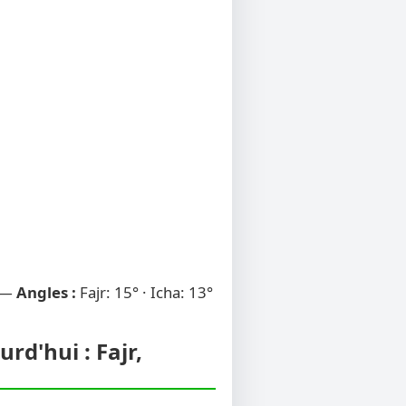
 —
Angles :
Fajr: 15° · Icha: 13°
rd'hui : Fajr,