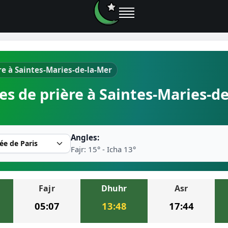
re à Saintes-Maries-de-la-Mer
e prières
es de prière à Saintes-Maries-de
rière près de moi
2026
Angles:
r musulman
Fajr: 15° - Icha 13°
Fajr
Dhuhr
Asr
ire la prière
05:07
13:48
17:44