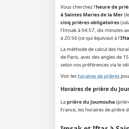
Vous cherchez l'
heure de priè
à Saintes Maries de la Mer
(l
cinq prières obligatoires
(sal
l'Imsak à 04:57, dix minutes avan
à 20:56 (ce qui équivaut à l'
Ift
La méthode de calcul des horai
de Paris, avec des angles de 15°
selon vos préférences via le s
Voir les
horaires de prières
pour
Horaires de prière du Jo
La
prière du Joumouha
(prièr
France, les horaires de prière 
Imsak et Iftar à Sa