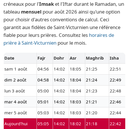
créneaux pour l'
Imsak
et l'Iftar durant le Ramadan, un
tableau
mensuel
pour août 2026 ainsi qu'une option
pour choisir d'autres conventions de calcul. Ceci
garantit aux fidèles de Saint-Victurnien une référence
fiable pour leurs prières. Consultez les
horaires de
prière à Saint-Victurnien
pour le mois.
Date
Fajr
Dohr
Asr
Maghrib
Isha
sam 1 août
04:56
14:02
18:05
21:25
22:51
dim 2 août
04:58
14:02
18:04
21:24
22:49
lun 3 août
05:00
14:02
18:04
21:23
22:48
mar 4 août
05:01
14:02
18:03
21:21
22:46
mer 5 août
05:03
14:02
18:03
21:20
22:44
Aujourd'hui
05:05
14:02
18:02
21:18
22:42