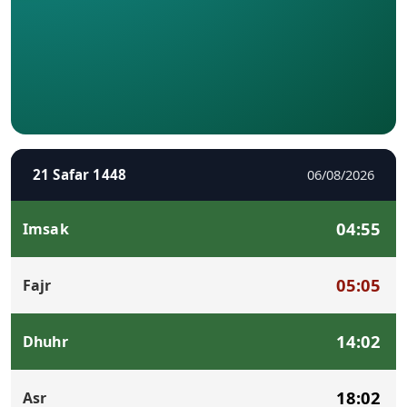
21 Safar 1448
06/08/2026
04:55
Imsak
05:05
Fajr
14:02
Dhuhr
18:02
Asr