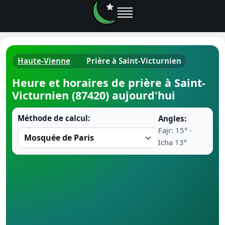
Haute-Vienne
Prière à Saint-Victurnien
Horaires d
Heure et horaires de prière à Saint-
Victurnien (87420) aujourd'hui
Heure de p
Méthode de calcul:
Angles:
Ramadan 
Fajr: 15° -
Icha 13°
Calendrie
Coran
Comment fa