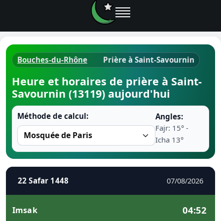
Bouches-du-Rhône
Prière à Saint-Savournin
Horaires d
Heure et horaires de prière à Saint-
Savournin (13119) aujourd'hui
Heure de p
Méthode de calcul:
Angles:
Ramadan 
Fajr: 15° -
Icha 13°
Calendrie
Coran
22 Safar 1448
07/08/2026
Comment fa
04:52
Imsak