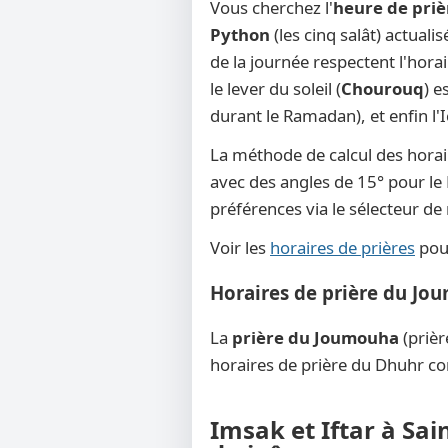
Vous cherchez l'
heure de priè
Python
(les cinq salât) actuali
de la journée respectent l'hora
le lever du soleil (
Chourouq
) e
durant le Ramadan), et enfin l'
La méthode de calcul des horai
avec des angles de 15° pour le F
préférences via le sélecteur d
Voir les
horaires de prières
pour
Horaires de prière du Jo
La
prière du Joumouha
(prièr
horaires de prière du Dhuhr co
Imsak et Iftar à Sai