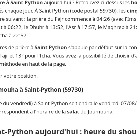
re à Saint Python
aujourd'hui ? Retrouvez ci-dessus les
ho
sés chaque jour. À Saint Python (code postal 59730), les
cinq
ire suivant : la prière du Fajr commence à 04:26 (avec l'Im
st à 06:22, le Dhuhr à 13:52, l'Asr à 17:57, le Maghreb à 21:
Icha à 22:57.
res de prière à
Saint Python
s'appuie par défaut sur la co
ajr et 13° pour l'Icha. Vous avez la possibilité de choisir 
e méthode en haut de la page.
 votre position.
umouha à Saint-Python (59730)
e du vendredi) à Saint-Python se tiendra le vendredi 07/08
rrespondent à l'horaire de la
salat
du Joumouha.
nt-Python aujourd'hui : heure du shou