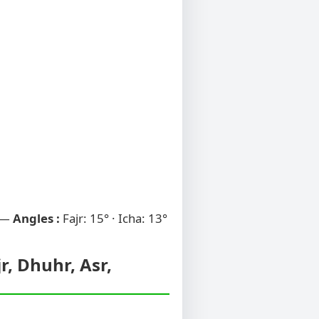
 —
Angles :
Fajr: 15° · Icha: 13°
r, Dhuhr, Asr,