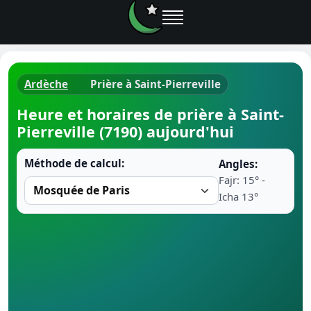
Ardèche
Prière à Saint-Pierreville
Horaires d
Heure et horaires de prière à Saint-
Pierreville (7190) aujourd'hui
Heure de p
Méthode de calcul:
Angles:
Ramadan 
Fajr: 15° -
Icha 13°
Calendrie
Coran
Comment fa