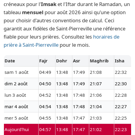
créneaux pour l'
Imsak
et l'Iftar durant le Ramadan, un
tableau
mensuel
pour août 2026 ainsi qu'une option
pour choisir d'autres conventions de calcul. Ceci
garantit aux fidèles de Saint-Pierreville une référence
fiable pour leurs prières. Consultez les
horaires de
prière à Saint-Pierreville
pour le mois.
Date
Fajr
Dohr
Asr
Maghrib
Isha
sam 1 août
04:49
13:48
17:49
21:08
22:32
dim 2 août
04:50
13:48
17:49
21:07
22:30
lun 3 août
04:52
13:48
17:48
21:06
22:28
mar 4 août
04:54
13:48
17:48
21:04
22:27
mer 5 août
04:55
13:48
17:47
21:03
22:25
Aujourd'hui
04:57
13:48
17:47
21:02
22:23