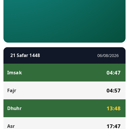
21 Safar 1448
06/08/2026
04:47
Imsak
04:57
Fajr
13:48
Dhuhr
17:47
Asr