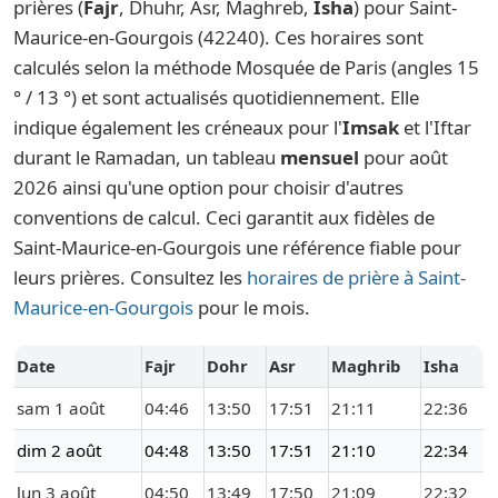
prières (
Fajr
, Dhuhr, Asr, Maghreb,
Isha
) pour Saint-
Maurice-en-Gourgois (42240). Ces horaires sont
calculés selon la méthode Mosquée de Paris (angles 15
° / 13 °) et sont actualisés quotidiennement. Elle
indique également les créneaux pour l'
Imsak
et l'Iftar
durant le Ramadan, un tableau
mensuel
pour août
2026 ainsi qu'une option pour choisir d'autres
conventions de calcul. Ceci garantit aux fidèles de
Saint-Maurice-en-Gourgois une référence fiable pour
leurs prières. Consultez les
horaires de prière à Saint-
Maurice-en-Gourgois
pour le mois.
Date
Fajr
Dohr
Asr
Maghrib
Isha
sam 1 août
04:46
13:50
17:51
21:11
22:36
dim 2 août
04:48
13:50
17:51
21:10
22:34
lun 3 août
04:50
13:49
17:50
21:09
22:32