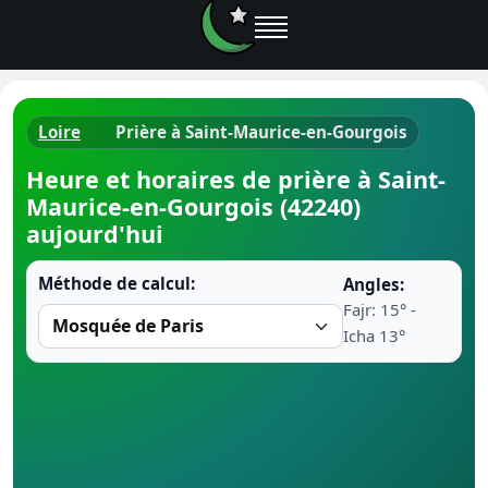
Loire
Prière à Saint-Maurice-en-Gourgois
Horaires d
Heure et horaires de prière à Saint-
Maurice-en-Gourgois (42240)
Heure de p
aujourd'hui
Ramadan 
Méthode de calcul:
Angles:
Fajr: 15° -
Calendrie
Icha 13°
Coran
Comment fa