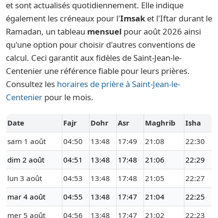
et sont actualisés quotidiennement. Elle indique
également les créneaux pour l'
Imsak
et l'Iftar durant le
Ramadan, un tableau
mensuel
pour août 2026 ainsi
qu'une option pour choisir d'autres conventions de
calcul. Ceci garantit aux fidèles de Saint-Jean-le-
Centenier une référence fiable pour leurs prières.
Consultez les
horaires de prière à Saint-Jean-le-
Centenier
pour le mois.
Date
Fajr
Dohr
Asr
Maghrib
Isha
sam 1 août
04:50
13:48
17:49
21:08
22:30
dim 2 août
04:51
13:48
17:48
21:06
22:29
lun 3 août
04:53
13:48
17:48
21:05
22:27
mar 4 août
04:55
13:48
17:47
21:04
22:25
mer 5 août
04:56
13:48
17:47
21:02
22:23