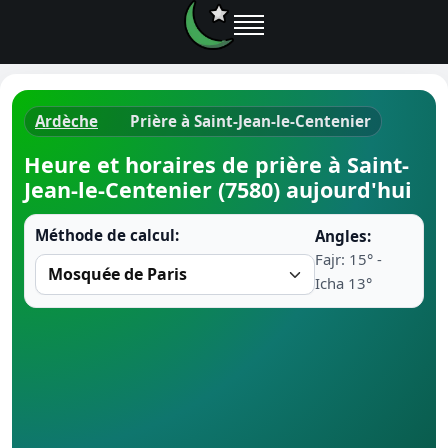
Ardèche
Prière à Saint-Jean-le-Centenier
Horaires d
Heure et horaires de prière à Saint-
Jean-le-Centenier (7580) aujourd'hui
Heure de p
Méthode de calcul:
Angles:
Ramadan 
Fajr: 15° -
Icha 13°
Calendrie
Coran
Comment fa