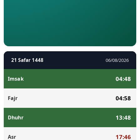
21 Safar 1448
06/08/2026
04:48
Imsak
04:58
Fajr
13:48
Dhuhr
17:46
Asr