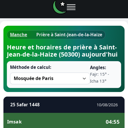
Manche
Prière à Saint-Jean-de-la-Haize
Horaires d
Heure et horaires de prière à Saint-
Jean-de-la-Haize (50300) aujourd'hui
Heure de p
Méthode de calcul:
Angles:
Ramadan 
Fajr: 15° -
Icha 13°
Calendrie
Coran
25 Safar 1448
10/08/2026
Comment fa
04:55
Imsak