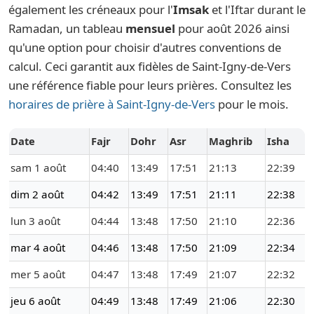
également les créneaux pour l'
Imsak
et l'Iftar durant le
Ramadan, un tableau
mensuel
pour août 2026 ainsi
qu'une option pour choisir d'autres conventions de
calcul. Ceci garantit aux fidèles de Saint-Igny-de-Vers
une référence fiable pour leurs prières. Consultez les
horaires de prière à Saint-Igny-de-Vers
pour le mois.
Date
Fajr
Dohr
Asr
Maghrib
Isha
sam 1 août
04:40
13:49
17:51
21:13
22:39
dim 2 août
04:42
13:49
17:51
21:11
22:38
lun 3 août
04:44
13:48
17:50
21:10
22:36
mar 4 août
04:46
13:48
17:50
21:09
22:34
mer 5 août
04:47
13:48
17:49
21:07
22:32
jeu 6 août
04:49
13:48
17:49
21:06
22:30