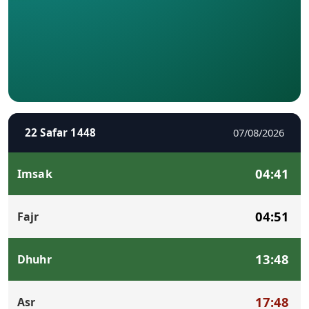
22 Safar 1448
07/08/2026
04:41
Imsak
04:51
Fajr
13:48
Dhuhr
17:48
Asr