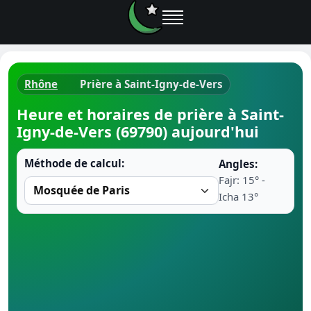
Rhône
Prière à Saint-Igny-de-Vers
Horaires d
Heure et horaires de prière à Saint-
Igny-de-Vers (69790) aujourd'hui
Heure de p
Méthode de calcul:
Angles:
Ramadan 
Fajr: 15° -
Icha 13°
Calendrie
Coran
Comment fa