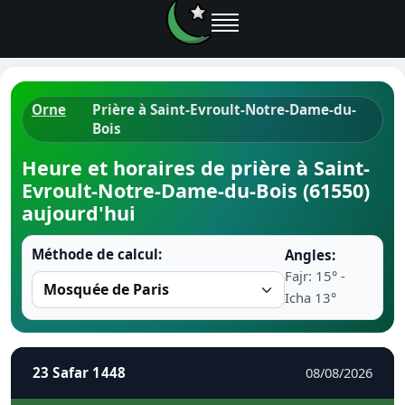
Orne
Prière à Saint-Evroult-Notre-Dame-du-
Bois
Horaires d
Heure et horaires de prière à Saint-
Heure de p
Evroult-Notre-Dame-du-Bois (61550)
aujourd'hui
Ramadan 
Méthode de calcul:
Angles:
Calendrie
Fajr: 15° -
Icha 13°
Coran
Comment fa
23 Safar 1448
08/08/2026