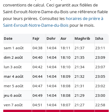
conventions de calcul. Ceci garantit aux fidèles de
Saint-Evroult-Notre-Dame-du-Bois une référence fiable
pour leurs prières. Consultez les
horaires de prière à
Saint-Evroult-Notre-Dame-du-Bois
pour le mois.
Date
Fajr
Dohr
Asr
Maghrib
Isha
sam 1 août
04:38
14:04
18:11
21:37
23:11
dim 2 août
04:40
14:04
18:10
21:35
23:09
lun 3 août
04:42
14:04
18:10
21:34
23:07
mar 4 août
04:44
14:04
18:09
21:32
23:05
mer 5 août
04:47
14:04
18:08
21:31
23:02
jeu 6 août
04:49
14:04
18:08
21:29
23:00
ven 7 août
04:51
14:04
18:07
21:27
22:58