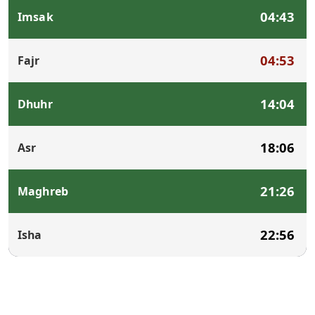
04:43
Imsak
04:53
Fajr
14:04
Dhuhr
18:06
Asr
21:26
Maghreb
22:56
Isha