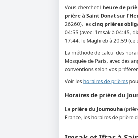
Vous cherchez l'
heure de priè
prière à Saint Donat sur l'H
26260), les
cinq prières oblig
04:55 (avec l'Imsak à 04:45, dix
17:44, le Maghreb à 20:59 (ce q
La méthode de calcul des horai
Mosquée de Paris, avec des angle
conventions selon vos préféren
Voir les
horaires de prières
pour
Horaires de prière du Jou
La
prière du Joumouha
(prièr
France, les horaires de prière 
Imsak et Iftar à Sa