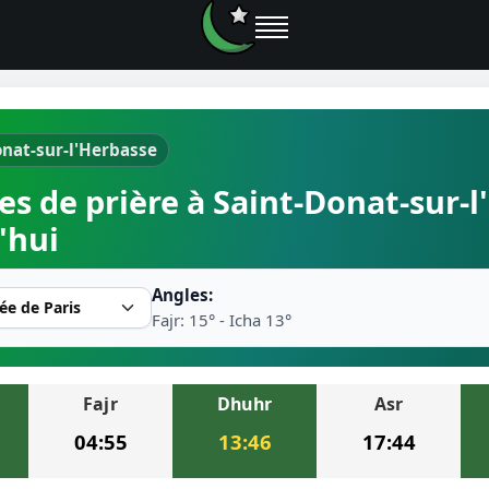
onat-sur-l'Herbasse
e prières
es de prière à Saint-Donat-sur-
rière près de moi
'hui
2026
Angles:
r musulman
Fajr: 15° - Icha 13°
Fajr
Dhuhr
Asr
ire la prière
04:55
13:46
17:44