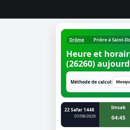
Drôme
Prière à Saint-D
Horaires d
Heure et horair
Heure de p
(26260) aujourd
Ramadan 
Méthode de calcul:
Calendrie
Coran
Imsak
Comment fa
22 Safar 1448
07/08/2026
04:45