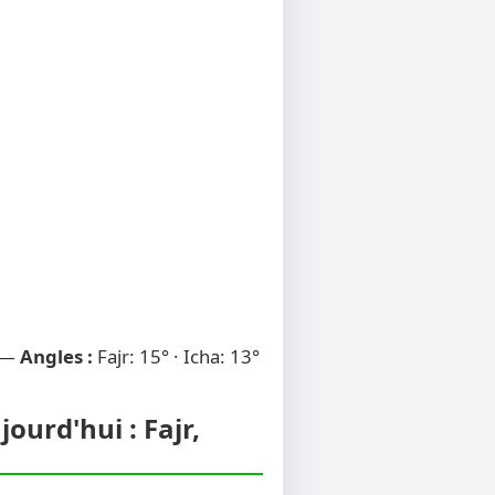
 —
Angles :
Fajr: 15° · Icha: 13°
ourd'hui : Fajr,