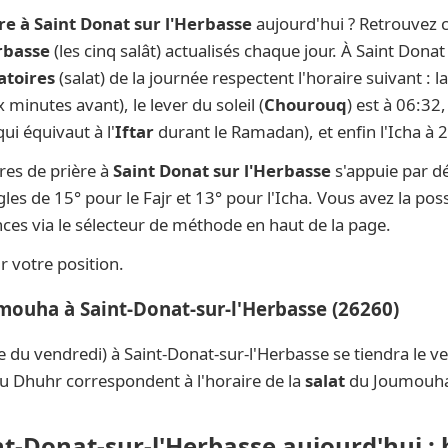
re à Saint Donat sur l'Herbasse
aujourd'hui ? Retrouvez c
erbasse
(les cinq salât) actualisés chaque jour. À Saint Dona
atoires
(salat) de la journée respectent l'horaire suivant :
 minutes avant), le lever du soleil (
Chourouq
) est à 06:32,
ui équivaut à l'
Iftar
durant le Ramadan), et enfin l'Icha à 
res de prière à
Saint Donat sur l'Herbasse
s'appuie par dé
s de 15° pour le Fajr et 13° pour l'Icha. Vous avez la possi
ces via le sélecteur de méthode en haut de la page.
 votre position.
mouha à Saint-Donat-sur-l'Herbasse (26260)
e du vendredi) à Saint-Donat-sur-l'Herbasse se tiendra le 
du Dhuhr correspondent à l'horaire de la
salat
du Joumouh
int-Donat-sur-l'Herbasse aujourd'hui :