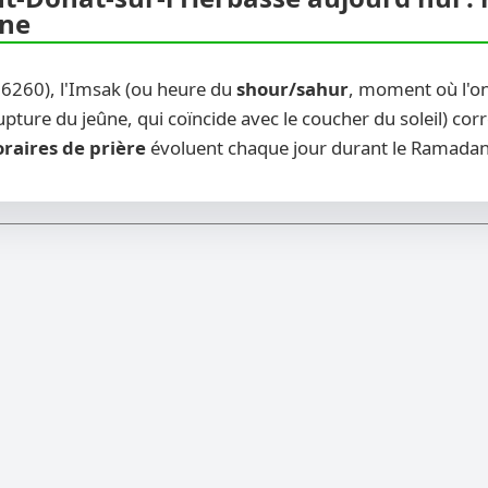
ûne
26260), l'Imsak (ou heure du
shour/sahur
, moment où l'on
pture du jeûne, qui coïncide avec le coucher du soleil) corr
raires de prière
évoluent chaque jour durant le Ramadan