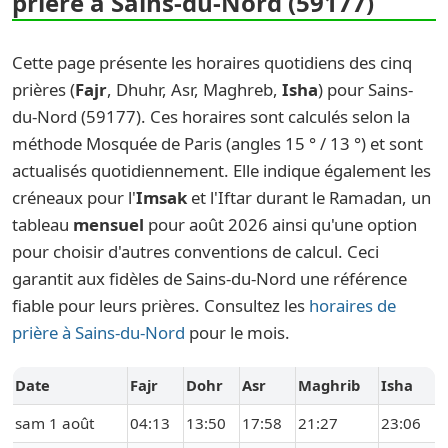
prière à Sains-du-Nord (59177)
Cette page présente les horaires quotidiens des cinq
prières (
Fajr
, Dhuhr, Asr, Maghreb,
Isha
) pour Sains-
du-Nord (59177). Ces horaires sont calculés selon la
méthode Mosquée de Paris (angles 15 ° / 13 °) et sont
actualisés quotidiennement. Elle indique également les
créneaux pour l'
Imsak
et l'Iftar durant le Ramadan, un
tableau
mensuel
pour août 2026 ainsi qu'une option
pour choisir d'autres conventions de calcul. Ceci
garantit aux fidèles de Sains-du-Nord une référence
fiable pour leurs prières. Consultez les
horaires de
prière à Sains-du-Nord
pour le mois.
Date
Fajr
Dohr
Asr
Maghrib
Isha
sam 1 août
04:13
13:50
17:58
21:27
23:06