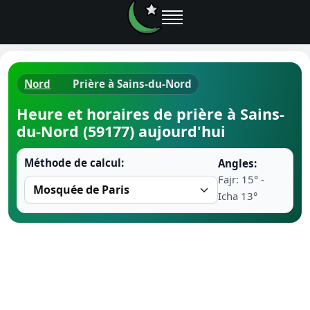
Nord
Prière à Sains-du-Nord
Horaires d
Heure et horaires de prière à Sains-
du-Nord (59177) aujourd'hui
Heure de p
Méthode de calcul:
Angles:
Ramadan 
Fajr: 15° -
Icha 13°
Calendrie
Coran
Comment fa