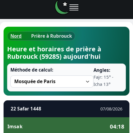
Nord
Prière à Rubrouck
Horaires d
Heure et horaires de prière à
Rubrouck (59285) aujourd'hui
Heure de p
Méthode de calcul:
Angles:
Ramadan 
Fajr: 15° -
Icha 13°
Calendrie
Coran
22 Safar 1448
07/08/2026
Comment fa
04:18
Imsak