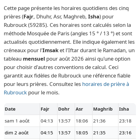
Cette page présente les horaires quotidiens des cinq
prières (
Fajr
, Dhuhr, Asr, Maghreb,
Isha
) pour
Rubrouck (59285). Ces horaires sont calculés selon la
méthode Mosquée de Paris (angles 15 ° / 13 °) et sont
actualisés quotidiennement. Elle indique également les
créneaux pour l'
Imsak
et l'Iftar durant le Ramadan, un
tableau
mensuel
pour août 2026 ainsi qu'une option
pour choisir d'autres conventions de calcul. Ceci
garantit aux fidèles de Rubrouck une référence fiable
pour leurs prières. Consultez les
horaires de prière à
Rubrouck
pour le mois.
Date
Fajr
Dohr
Asr
Maghrib
Isha
sam 1 août
04:13
13:57
18:06
21:36
23:18
dim 2 août
04:15
13:57
18:05
21:35
23:16