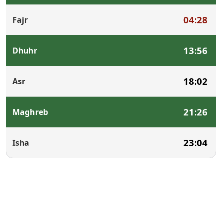
04:28
Fajr
13:56
Dhuhr
18:02
Asr
21:26
Maghreb
23:04
Isha