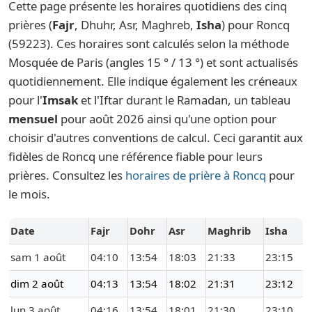
Cette page présente les horaires quotidiens des cinq
prières (
Fajr
, Dhuhr, Asr, Maghreb,
Isha
) pour Roncq
(59223). Ces horaires sont calculés selon la méthode
Mosquée de Paris (angles 15 ° / 13 °) et sont actualisés
quotidiennement. Elle indique également les créneaux
pour l'
Imsak
et l'Iftar durant le Ramadan, un tableau
mensuel
pour août 2026 ainsi qu'une option pour
choisir d'autres conventions de calcul. Ceci garantit aux
fidèles de Roncq une référence fiable pour leurs
prières. Consultez les
horaires de prière à Roncq
pour
le mois.
Date
Fajr
Dohr
Asr
Maghrib
Isha
sam 1 août
04:10
13:54
18:03
21:33
23:15
dim 2 août
04:13
13:54
18:02
21:31
23:12
lun 3 août
04:16
13:54
18:01
21:30
23:10