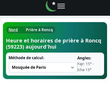
Nord
Prière à Roncq
Horaires d
Heure et horaires de prière à Roncq
(59223) aujourd'hui
Heure de p
Méthode de calcul:
Angles:
Ramadan 
Fajr: 15° -
Icha 13°
Calendrie
Coran
Comment fa