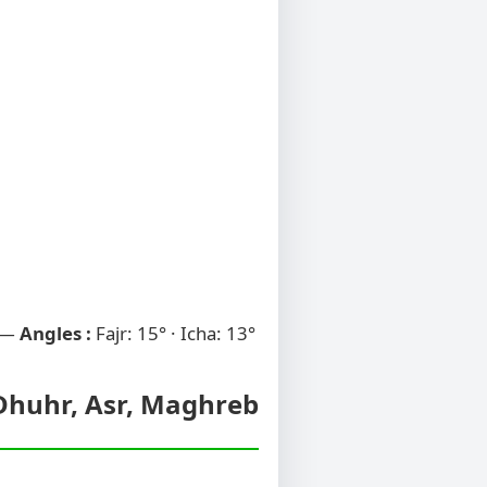
 —
Angles :
Fajr: 15° · Icha: 13°
, Dhuhr, Asr, Maghreb