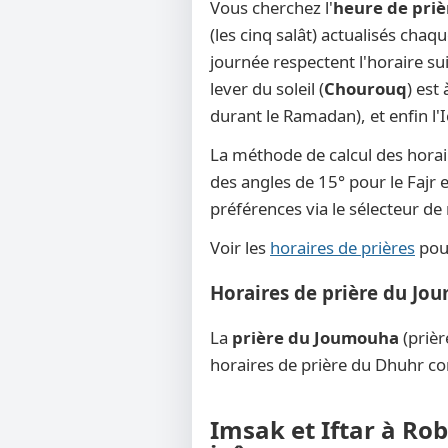
Vous cherchez l'
heure de priè
(les cinq salât) actualisés chaq
journée respectent l'horaire su
lever du soleil (
Chourouq
) est
durant le Ramadan), et enfin l'
La méthode de calcul des horai
des angles de 15° pour le Fajr e
préférences via le sélecteur d
Voir les
horaires de prières
pour
Horaires de prière du Jo
La
prière du Joumouha
(prièr
horaires de prière du Dhuhr co
Imsak et Iftar à Rob