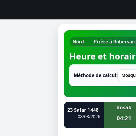
Nord
Prière à Robersar
Horaires d
Heure et horair
Heure de p
Ramadan 
Méthode de calcul:
Calendrie
Coran
Imsak
23 Safar 1448
Comment fa
08/08/2026
04:21