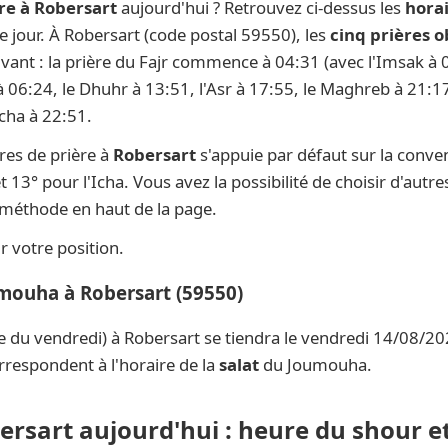
re à Robersart
aujourd'hui ? Retrouvez ci-dessus les
horai
ue jour. À Robersart (code postal 59550), les
cinq prières o
ivant : la prière du Fajr commence à 04:31 (avec l'Imsak à 0
 à 06:24, le Dhuhr à 13:51, l'Asr à 17:55, le Maghreb à 21:17
Icha à 22:51.
res de prière à
Robersart
s'appuie par défaut sur la conve
t 13° pour l'Icha. Vous avez la possibilité de choisir d'aut
e méthode en haut de la page.
 votre position.
umouha à Robersart (59550)
e du vendredi) à Robersart se tiendra le vendredi 14/08/20
rrespondent à l'horaire de la
salat
du Joumouha.
ersart aujourd'hui : heure du shour e