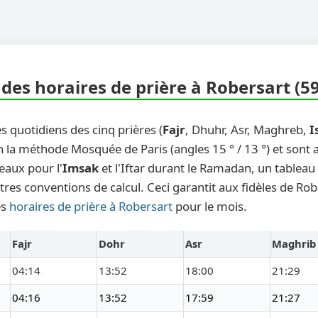
des horaires de prière à Robersart (5
s quotidiens des cinq prières (
Fajr
, Dhuhr, Asr, Maghreb,
I
n la méthode Mosquée de Paris (angles 15 ° / 13 °) et sont
eaux pour l'
Imsak
et l'Iftar durant le Ramadan, un tableau
tres conventions de calcul. Ceci garantit aux fidèles de Rob
es
horaires de prière à Robersart
pour le mois.
Fajr
Dohr
Asr
Maghrib
04:14
13:52
18:00
21:29
04:16
13:52
17:59
21:27