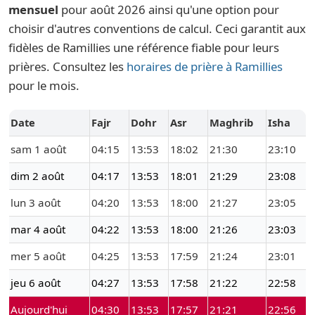
mensuel
pour août 2026 ainsi qu'une option pour
choisir d'autres conventions de calcul. Ceci garantit aux
fidèles de Ramillies une référence fiable pour leurs
prières. Consultez les
horaires de prière à Ramillies
pour le mois.
Date
Fajr
Dohr
Asr
Maghrib
Isha
sam 1 août
04:15
13:53
18:02
21:30
23:10
dim 2 août
04:17
13:53
18:01
21:29
23:08
lun 3 août
04:20
13:53
18:00
21:27
23:05
mar 4 août
04:22
13:53
18:00
21:26
23:03
mer 5 août
04:25
13:53
17:59
21:24
23:01
jeu 6 août
04:27
13:53
17:58
21:22
22:58
Aujourd'hui
04:30
13:53
17:57
21:21
22:56