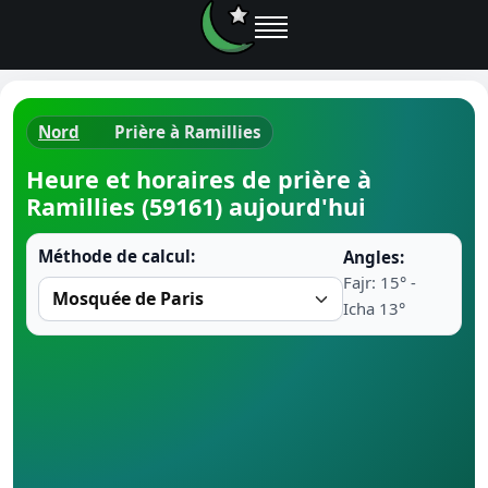
Nord
Prière à Ramillies
Horaires d
Heure et horaires de prière à
Ramillies (59161) aujourd'hui
Heure de p
Méthode de calcul:
Angles:
Ramadan 
Fajr: 15° -
Icha 13°
Calendrie
Coran
Comment fa