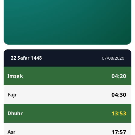
22 Safar 1448
07/08/2026
04:20
Imsak
04:30
Fajr
13:53
Dhuhr
17:57
Asr