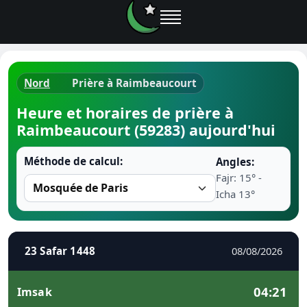
Nord
Prière à Raimbeaucourt
Horaires d
Heure et horaires de prière à
Raimbeaucourt (59283) aujourd'hui
Heure de p
Méthode de calcul:
Angles:
Ramadan 
Fajr: 15° -
Icha 13°
Calendrie
Coran
23 Safar 1448
08/08/2026
Comment fa
04:21
Imsak