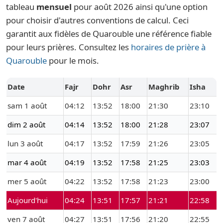
tableau
mensuel
pour août 2026 ainsi qu'une option
pour choisir d'autres conventions de calcul. Ceci
garantit aux fidèles de Quarouble une référence fiable
pour leurs prières. Consultez les
horaires de prière à
Quarouble
pour le mois.
Date
Fajr
Dohr
Asr
Maghrib
Isha
sam 1 août
04:12
13:52
18:00
21:30
23:10
dim 2 août
04:14
13:52
18:00
21:28
23:07
lun 3 août
04:17
13:52
17:59
21:26
23:05
mar 4 août
04:19
13:52
17:58
21:25
23:03
mer 5 août
04:22
13:52
17:58
21:23
23:00
Aujourd'hui
04:24
13:51
17:57
21:21
22:58
ven 7 août
04:27
13:51
17:56
21:20
22:55