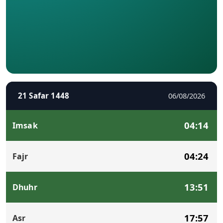
21 Safar 1448
06/08/2026
04:14
Imsak
04:24
Fajr
13:51
Dhuhr
17:57
Asr