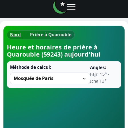
Nord
Prière à Quarouble
Horaires d
Heure et horaires de prière à
Quarouble (59243) aujourd'hui
Heure de p
Méthode de calcul:
Angles:
Ramadan 
Fajr: 15° -
Icha 13°
Calendrie
Coran
Comment fa