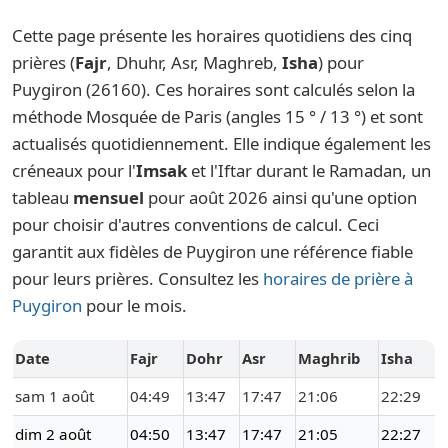
Cette page présente les horaires quotidiens des cinq
prières (
Fajr
, Dhuhr, Asr, Maghreb,
Isha
) pour
Puygiron (26160). Ces horaires sont calculés selon la
méthode Mosquée de Paris (angles 15 ° / 13 °) et sont
actualisés quotidiennement. Elle indique également les
créneaux pour l'
Imsak
et l'Iftar durant le Ramadan, un
tableau
mensuel
pour août 2026 ainsi qu'une option
pour choisir d'autres conventions de calcul. Ceci
garantit aux fidèles de Puygiron une référence fiable
pour leurs prières. Consultez les
horaires de prière à
Puygiron
pour le mois.
Date
Fajr
Dohr
Asr
Maghrib
Isha
sam 1 août
04:49
13:47
17:47
21:06
22:29
dim 2 août
04:50
13:47
17:47
21:05
22:27