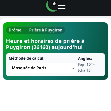
Drôme
Prière à Puygiron
Horaires d
Heure et horaires de prière à
Puygiron (26160) aujourd'hui
Heure de p
Méthode de calcul:
Angles:
Ramadan 
Fajr: 15° -
Icha 13°
Calendrie
Coran
Comment fa