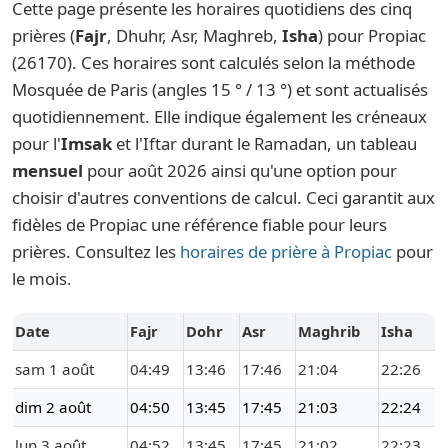
Cette page présente les horaires quotidiens des cinq
prières (
Fajr
, Dhuhr, Asr, Maghreb,
Isha
) pour Propiac
(26170). Ces horaires sont calculés selon la méthode
Mosquée de Paris (angles 15 ° / 13 °) et sont actualisés
quotidiennement. Elle indique également les créneaux
pour l'
Imsak
et l'Iftar durant le Ramadan, un tableau
mensuel
pour août 2026 ainsi qu'une option pour
choisir d'autres conventions de calcul. Ceci garantit aux
fidèles de Propiac une référence fiable pour leurs
prières. Consultez les
horaires de prière à Propiac
pour
le mois.
Date
Fajr
Dohr
Asr
Maghrib
Isha
sam 1 août
04:49
13:46
17:46
21:04
22:26
dim 2 août
04:50
13:45
17:45
21:03
22:24
lun 3 août
04:52
13:45
17:45
21:02
22:23