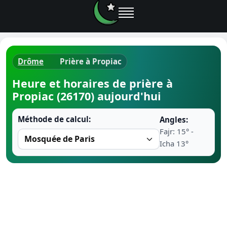
Drôme
Prière à Propiac
Horaires d
Heure et horaires de prière à
Propiac (26170) aujourd'hui
Heure de p
Méthode de calcul:
Angles:
Ramadan 
Fajr: 15° -
Icha 13°
Calendrie
Coran
Comment fa