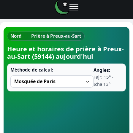
Nord
Prière à Preux-au-Sart
Horaires d
Heure et horaires de prière à Preux-
au-Sart (59144) aujourd'hui
Heure de p
Méthode de calcul:
Angles:
Ramadan 
Fajr: 15° -
Icha 13°
Calendrie
Coran
Comment fa