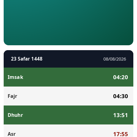
23 Safar 1448
08/08/2026
04:20
Imsak
04:30
Fajr
13:51
Dhuhr
17:55
Asr