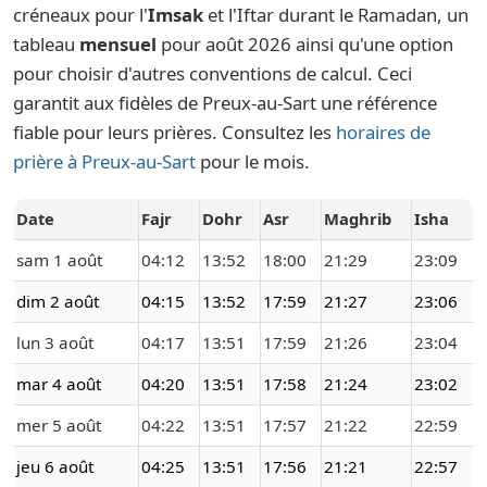
créneaux pour l'
Imsak
et l'Iftar durant le Ramadan, un
tableau
mensuel
pour août 2026 ainsi qu'une option
pour choisir d'autres conventions de calcul. Ceci
garantit aux fidèles de Preux-au-Sart une référence
fiable pour leurs prières. Consultez les
horaires de
prière à Preux-au-Sart
pour le mois.
Date
Fajr
Dohr
Asr
Maghrib
Isha
sam 1 août
04:12
13:52
18:00
21:29
23:09
dim 2 août
04:15
13:52
17:59
21:27
23:06
lun 3 août
04:17
13:51
17:59
21:26
23:04
mar 4 août
04:20
13:51
17:58
21:24
23:02
mer 5 août
04:22
13:51
17:57
21:22
22:59
jeu 6 août
04:25
13:51
17:56
21:21
22:57