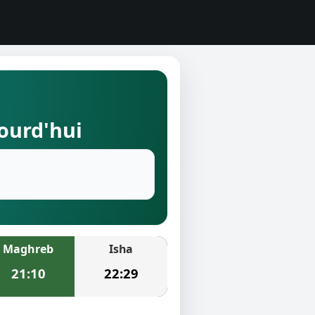
jourd'hui
Maghreb
Isha
21:10
22:29