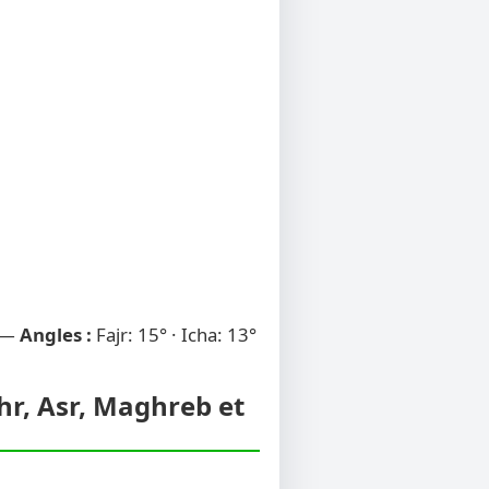
 —
Angles :
Fajr: 15° · Icha: 13°
uhr, Asr, Maghreb et