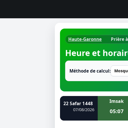
Haute-Garonne
Prière 
Horaires d
Heure et horair
Heure de p
Ramadan 
Méthode de calcul:
Calendrie
Coran
Imsak
22 Safar 1448
Comment fa
07/08/2026
05:07