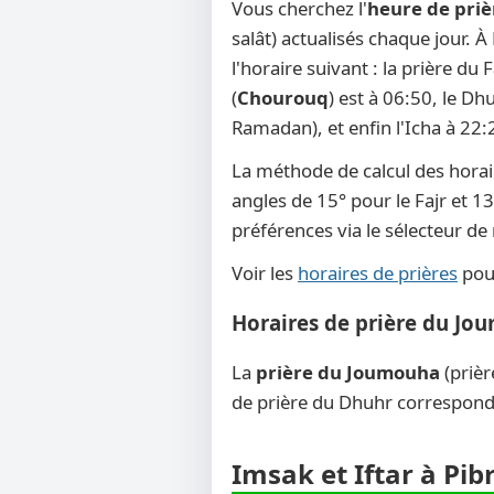
Vous cherchez l'
heure de priè
salât) actualisés chaque jour. À
l'horaire suivant : la prière du
(
Chourouq
) est à 06:50, le Dh
Ramadan), et enfin l'Icha à 22:
La méthode de calcul des horai
angles de 15° pour le Fajr et 13
préférences via le sélecteur d
Voir les
horaires de prières
pour
Horaires de prière du Jo
La
prière du Joumouha
(prièr
de prière du Dhuhr corresponde
Imsak et Iftar à Pib