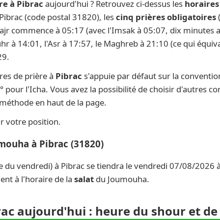
re à Pibrac
aujourd'hui ? Retrouvez ci-dessus les
horaires
 Pibrac (code postal 31820), les
cinq prières obligatoires
(
 Fajr commence à 05:17 (avec l'Imsak à 05:07, dix minutes av
uhr à 14:01, l'Asr à 17:57, le Maghreb à 21:10 (ce qui équiva
29.
res de prière à
Pibrac
s'appuie par défaut sur la conventi
° pour l'Icha. Vous avez la possibilité de choisir d'autres c
e méthode en haut de la page.
 votre position.
umouha à Pibrac (31820)
e du vendredi) à Pibrac se tiendra le vendredi 07/08/2026 à
nt à l'horaire de la
salat
du Joumouha.
rac aujourd'hui : heure du shour et de