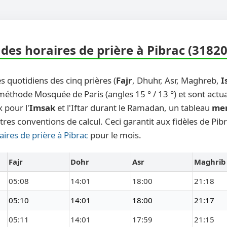
des horaires de prière à Pibrac (31820
s quotidiens des cinq prières (
Fajr
, Dhuhr, Asr, Maghreb,
I
 méthode Mosquée de Paris (angles 15 ° / 13 °) et sont actu
 pour l'
Imsak
et l'Iftar durant le Ramadan, un tableau
me
tres conventions de calcul. Ceci garantit aux fidèles de Pib
aires de prière à Pibrac
pour le mois.
Fajr
Dohr
Asr
Maghrib
05:08
14:01
18:00
21:18
05:10
14:01
18:00
21:17
05:11
14:01
17:59
21:15