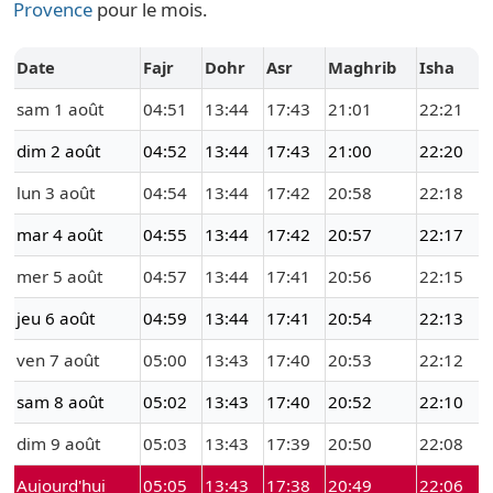
Provence
pour le mois.
Date
Fajr
Dohr
Asr
Maghrib
Isha
sam 1 août
04:51
13:44
17:43
21:01
22:21
dim 2 août
04:52
13:44
17:43
21:00
22:20
lun 3 août
04:54
13:44
17:42
20:58
22:18
mar 4 août
04:55
13:44
17:42
20:57
22:17
mer 5 août
04:57
13:44
17:41
20:56
22:15
jeu 6 août
04:59
13:44
17:41
20:54
22:13
ven 7 août
05:00
13:43
17:40
20:53
22:12
sam 8 août
05:02
13:43
17:40
20:52
22:10
dim 9 août
05:03
13:43
17:39
20:50
22:08
Aujourd'hui
05:05
13:43
17:38
20:49
22:06