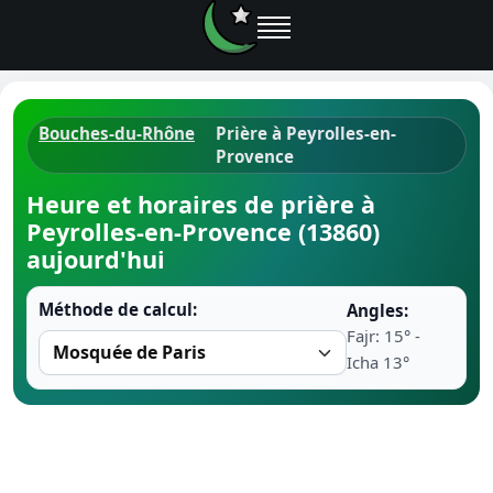
Bouches-du-Rhône
Prière à Peyrolles-en-
Provence
Horaires d
Heure et horaires de prière à
Heure de p
Peyrolles-en-Provence (13860)
aujourd'hui
Ramadan 
Méthode de calcul:
Angles:
Calendrie
Fajr: 15° -
Icha 13°
Coran
Comment fa