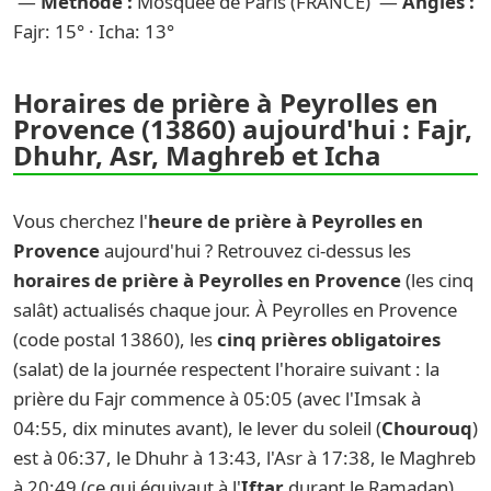
—
Méthode :
Mosquée de Paris (FRANCE) —
Angles :
Fajr: 15° · Icha: 13°
Horaires de prière à Peyrolles en
Provence (13860) aujourd'hui : Fajr,
Dhuhr, Asr, Maghreb et Icha
Vous cherchez l'
heure de prière à Peyrolles en
Provence
aujourd'hui ? Retrouvez ci-dessus les
horaires de prière à Peyrolles en Provence
(les cinq
salât) actualisés chaque jour. À Peyrolles en Provence
(code postal 13860), les
cinq prières obligatoires
(salat) de la journée respectent l'horaire suivant : la
prière du Fajr commence à 05:05 (avec l'Imsak à
04:55, dix minutes avant), le lever du soleil (
Chourouq
)
est à 06:37, le Dhuhr à 13:43, l'Asr à 17:38, le Maghreb
à 20:49 (ce qui équivaut à l'
Iftar
durant le Ramadan),