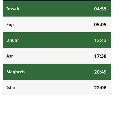
04:55
Imsak
05:05
Fajr
13:43
Dhuhr
17:38
Asr
20:49
Maghreb
22:06
Isha