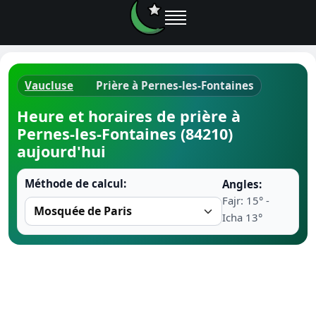
Vaucluse
Prière à Pernes-les-Fontaines
Horaires d
Heure et horaires de prière à
Pernes-les-Fontaines (84210)
Heure de p
aujourd'hui
Ramadan 
Méthode de calcul:
Angles:
Fajr: 15° -
Calendrie
Icha 13°
Coran
Comment fa